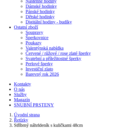
Nástěnné hodiny
Dámské hodinky
Pánské hodinky
Dětské hodinky
Digitální hodiny - budíky
Ostatní zboží
Soupravy
Šperkovnice
Poukazy
Valentýnská nabídka
Červené / růžové / rose zlaté šperky
Svatební a příležitostné šperky
Perlové šperky
Investiční zlato
Barevný rok 2026
Kontakty
O nás
Služby
Magazín
SNUBNÍ PRSTENY
Úvodní strana
Řetízky
Stříbrný náhrldeník s kuličkami 48cm