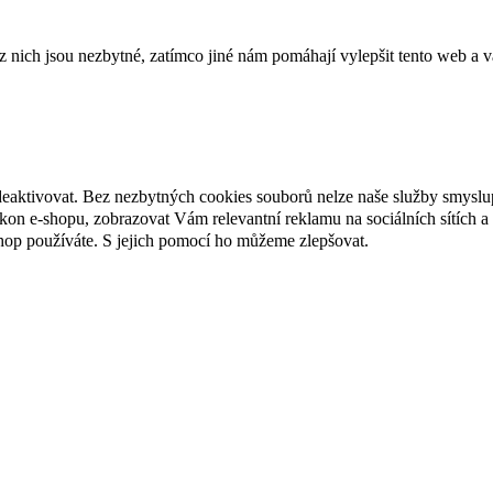
ich jsou nezbytné, zatímco jiné nám pomáhají vylepšit tento web a vá
deaktivovat. Bez nezbytných cookies souborů nelze naše služby smyslu
n e-shopu, zobrazovat Vám relevantní reklamu na sociálních sítích a 
hop používáte. S jejich pomocí ho můžeme zlepšovat.