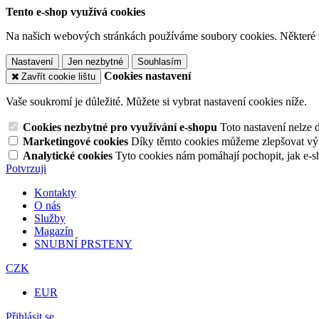
Tento e-shop využívá cookies
Na našich webových stránkách používáme soubory cookies. Některé z n
Nastavení
Jen nezbytné
Souhlasím
Cookies nastavení
Zavřít cookie lištu
Vaše soukromí je důležité. Můžete si vybrat nastavení cookies níže.
Cookies nezbytné pro využívání e-shopu
Toto nastavení nelze 
Marketingové cookies
Díky těmto cookies můžeme zlepšovat výko
Analytické cookies
Tyto cookies nám pomáhají pochopit, jak e-s
Potvrzuji
Kontakty
O nás
Služby
Magazín
SNUBNÍ PRSTENY
CZK
EUR
Přihlásit se