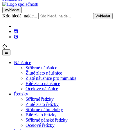
Vyhledat
Kdo hledá, najde...
Vyhledat
☰
Náušnice
Stříbrné náušnice
Žluté zlato náušnice
Zlaté náušnice pro miminka
Bílé zlato náušnice
Ocelové náušnice
Řetízky
Stříbrné řetízky
Žluté zlato řetízky
Stříbrné náhrdelníky
Bílé zlato řetízky
Stříbrné pánské řetízky
Ocelové řetízky