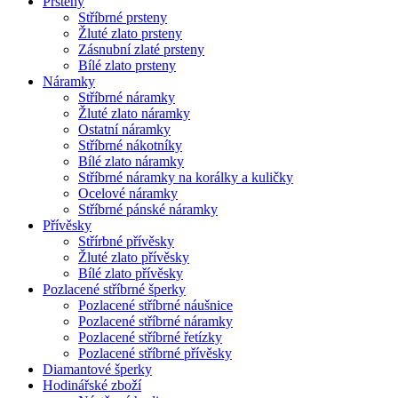
Prsteny
Stříbrné prsteny
Žluté zlato prsteny
Zásnubní zlaté prsteny
Bílé zlato prsteny
Náramky
Stříbrné náramky
Žluté zlato náramky
Ostatní náramky
Stříbrné nákotníky
Bílé zlato náramky
Stříbrné náramky na korálky a kuličky
Ocelové náramky
Stříbrné pánské náramky
Přívěsky
Střírbné přívěsky
Žluté zlato přívěsky
Bílé zlato přívěsky
Pozlacené stříbrné šperky
Pozlacené stříbrné náušnice
Pozlacené stříbrné náramky
Pozlacené stříbrné řetízky
Pozlacené stříbrné přívěsky
Diamantové šperky
Hodinářské zboží