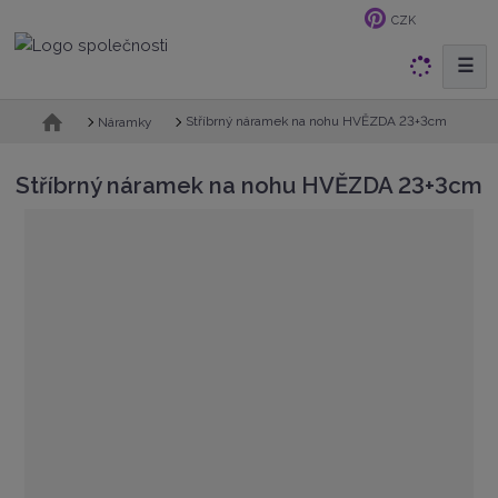
CZK
☰
V
y
h
Ú
Stříbrný náramek na nohu HVĚZDA 23+3cm
Náramky
v
l
o
e
Stříbrný náramek na nohu HVĚZDA 23+3cm
d
d
n
a
í
t
s
t
r
a
n
a