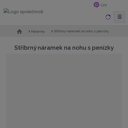
CZK
☰
V
y
h
Ú
Stříbrný náramek na nohu s penízky
Náramky
v
l
o
e
Stříbrný náramek na nohu s penízky
d
d
n
a
í
t
s
t
r
a
n
a