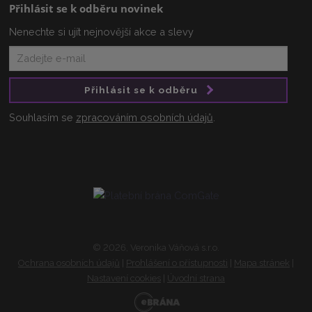
Přihlásit se k odběru novinek
Nenechte si ujít nejnovější akce a slevy
Přihlásit se k odběru
Souhlasím se
zpracováním osobních údajů
.
© 2026, Veronika Váňová s.r.o.
Ochrana osobních údajů
|
Prohlášení o přístupnosti
|
Mapa stránek
|
Nastavení cookies
|
Úvodní strana