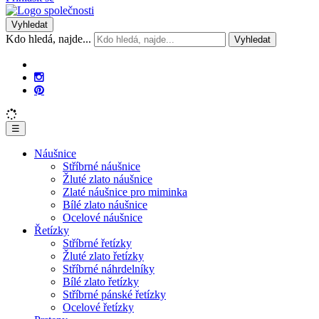
Vyhledat
Kdo hledá, najde...
Vyhledat
☰
Náušnice
Stříbrné náušnice
Žluté zlato náušnice
Zlaté náušnice pro miminka
Bílé zlato náušnice
Ocelové náušnice
Řetízky
Stříbrné řetízky
Žluté zlato řetízky
Stříbrné náhrdelníky
Bílé zlato řetízky
Stříbrné pánské řetízky
Ocelové řetízky