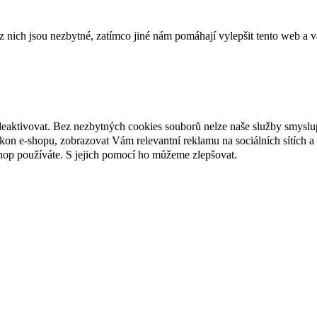
ich jsou nezbytné, zatímco jiné nám pomáhají vylepšit tento web a vá
deaktivovat. Bez nezbytných cookies souborů nelze naše služby smyslu
n e-shopu, zobrazovat Vám relevantní reklamu na sociálních sítích a 
hop používáte. S jejich pomocí ho můžeme zlepšovat.