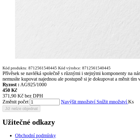
Kód produktu:
8712561540445
Kód výrobce:
8712561540445
Přívěsek se navléká společně s různými i stejnými komponenty na n
nemusíte kupovat najednou ale postupně si je dokupovat a měnit tím 
Ryzost :
AG925/1000
450 Kč
371,90 Kč bez DPH
Změnit počet
Navýšit množství
Snížit množství
Ks
Již nelze objednat
Užitečné odkazy
Obchodní podmínky