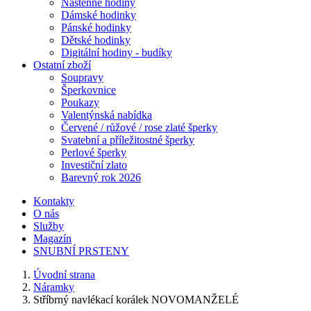
Nástěnné hodiny
Dámské hodinky
Pánské hodinky
Dětské hodinky
Digitální hodiny - budíky
Ostatní zboží
Soupravy
Šperkovnice
Poukazy
Valentýnská nabídka
Červené / růžové / rose zlaté šperky
Svatební a příležitostné šperky
Perlové šperky
Investiční zlato
Barevný rok 2026
Kontakty
O nás
Služby
Magazín
SNUBNÍ PRSTENY
Úvodní strana
Náramky
Stříbrný navlékací korálek NOVOMANŽELÉ