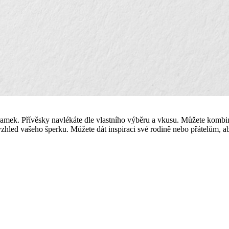
áramek. Přívěsky navlékáte dle vlastního výběru a vkusu. Můžete komb
vzhled vašeho šperku. Můžete dát inspiraci své rodině nebo přátelům, 