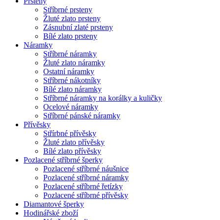
Prsteny
Stříbrné prsteny
Žluté zlato prsteny
Zásnubní zlaté prsteny
Bílé zlato prsteny
Náramky
Stříbrné náramky
Žluté zlato náramky
Ostatní náramky
Stříbrné nákotníky
Bílé zlato náramky
Stříbrné náramky na korálky a kuličky
Ocelové náramky
Stříbrné pánské náramky
Přívěsky
Střírbné přívěsky
Žluté zlato přívěsky
Bílé zlato přívěsky
Pozlacené stříbrné šperky
Pozlacené stříbrné náušnice
Pozlacené stříbrné náramky
Pozlacené stříbrné řetízky
Pozlacené stříbrné přívěsky
Diamantové šperky
Hodinářské zboží