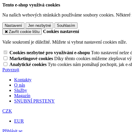
Tento e-shop využívá cookies
Na našich webových stránkách používáme soubory cookies. Některé z n
Nastavení
Jen nezbytné
Souhlasím
Cookies nastavení
Zavřít cookie lištu
Vaše soukromí je důležité. Můžete si vybrat nastavení cookies níže.
Cookies nezbytné pro využívání e-shopu
Toto nastavení nelze 
Marketingové cookies
Díky těmto cookies můžeme zlepšovat výko
Analytické cookies
Tyto cookies nám pomáhají pochopit, jak e-s
Potvrzuji
Kontakty
O nás
Služby
Magazín
SNUBNÍ PRSTENY
CZK
EUR
Přihlásit se