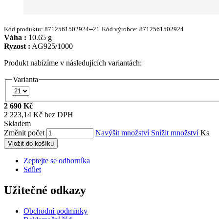
Kód produktu:
8712561502924--21
Kód výrobce:
8712561502924
Váha :
10.65 g
Ryzost :
AG925/1000
Produkt nabízíme v následujících variantách:
Varianta
2 690 Kč
2 223,14 Kč bez DPH
Skladem
Změnit počet
Navýšit množství
Snížit množství
Ks
Vložit do košíku
Zeptejte se odborníka
Sdílet
Užitečné odkazy
Obchodní podmínky