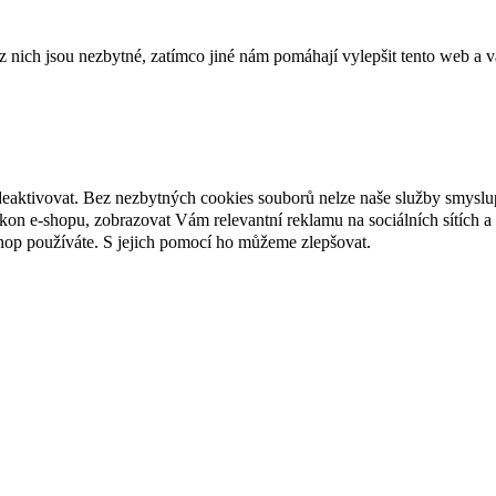
ich jsou nezbytné, zatímco jiné nám pomáhají vylepšit tento web a vá
deaktivovat. Bez nezbytných cookies souborů nelze naše služby smyslu
n e-shopu, zobrazovat Vám relevantní reklamu na sociálních sítích a 
hop používáte. S jejich pomocí ho můžeme zlepšovat.