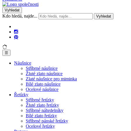
Vyhledat
Kdo hledá, najde...
Vyhledat
☰
Náušnice
Stříbrné náušnice
Žluté zlato náušnice
Zlaté náušnice pro miminka
Bílé zlato náušnice
Ocelové náušnice
Řetízky
Stříbrné řetízky
Žluté zlato řetízky
Stříbrné náhrdelníky
Bílé zlato řetízky
Stříbrné pánské řetízky
Ocelové řetízky