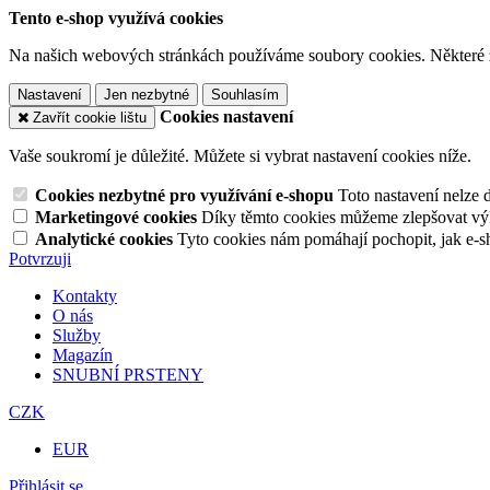
Tento e-shop využívá cookies
Na našich webových stránkách používáme soubory cookies. Některé z n
Nastavení
Jen nezbytné
Souhlasím
Cookies nastavení
Zavřít cookie lištu
Vaše soukromí je důležité. Můžete si vybrat nastavení cookies níže.
Cookies nezbytné pro využívání e-shopu
Toto nastavení nelze 
Marketingové cookies
Díky těmto cookies můžeme zlepšovat výko
Analytické cookies
Tyto cookies nám pomáhají pochopit, jak e-s
Potvrzuji
Kontakty
O nás
Služby
Magazín
SNUBNÍ PRSTENY
CZK
EUR
Přihlásit se