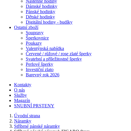
Nástěnné hodiny
Dámské hodinky
Pánské hodinky
Dětské hodinky
Digitální hodiny - budíky
Ostatní zboží
Soupravy
Šperkovnice
Poukazy
Valentýnská nabídka
Červené / růžové / rose zlaté šperky
Svatební a příležitostné šperky
Perlové šperky
Investiční zlato
Barevný rok 2026
Kontakty
O nás
Služby
Magazín
SNUBNÍ PRSTENY
Úvodní strana
Náramky
Stříbrné pánské náramky