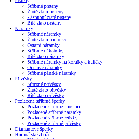
Prsteny
Stříbrné prsteny
Žluté zlato prsteny
Zásnubní zlaté prsteny
Bílé zlato prsteny
Náramky
Stříbrné náramky
Žluté zlato náramky
Ostatní náramky
Stříbrné nákotníky
Bílé zlato náramky
Stříbrné náramky na korálky a kuličky
Ocelové náramky
Stříbrné pánské náramky
Přívěsky
Střírbné přívěsky
Žluté zlato přívěsky
Bílé zlato přívěsky
Pozlacené stříbrné šperky
Pozlacené stříbrné náušnice
Pozlacené stříbrné náramky
Pozlacené stříbrné řetízky
Pozlacené stříbrné přívěsky
Diamantové šperky
Hodinářské zboží