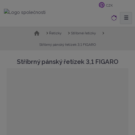
CZK
☰
V
y
h
Ú
Řetízky
Stříbrné řetízky
v
l
o
Stříbrný pánský řetízek 3,1 FIGARO
e
d
d
n
Stříbrný pánský řetízek 3,1 FIGARO
a
í
t
s
t
r
a
n
a