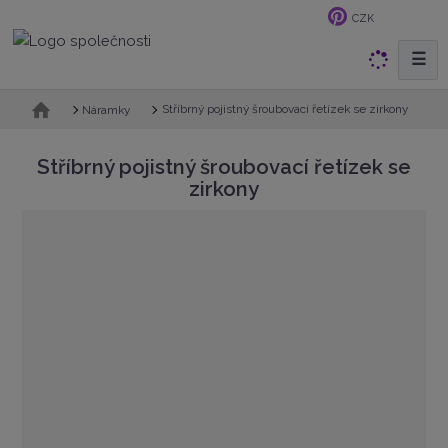
CZK
☰
V
y
h
Ú
Stříbrný pojistný šroubovací řetízek se zirkony
Náramky
v
l
o
e
Stříbrný pojistný šroubovací řetízek se
d
d
zirkony
n
a
í
t
s
t
r
a
n
a