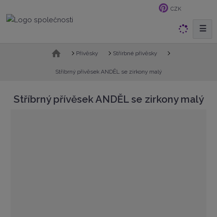
CZK
☰
V
y
h
Ú
Přívěsky
Střírbné přívěsky
v
l
o
Stříbrný přívěsek ANDĚL se zirkony malý
e
d
d
n
Stříbrný přívěsek ANDĚL se zirkony malý
a
í
t
s
t
r
a
n
a