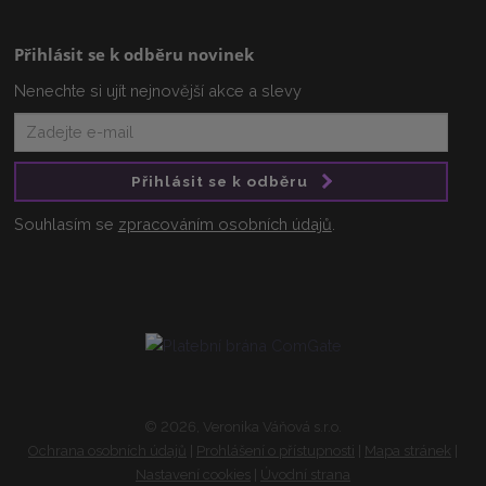
Přihlásit se k odběru novinek
Nenechte si ujít nejnovější akce a slevy
Přihlásit se k odběru
Souhlasím se
zpracováním osobních údajů
.
© 2026, Veronika Váňová s.r.o.
Ochrana osobních údajů
|
Prohlášení o přístupnosti
|
Mapa stránek
|
Nastavení cookies
|
Úvodní strana