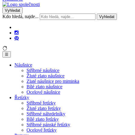
Vyhledat
Kdo hledá, najde...
Vyhledat
☰
Náušnice
Stříbrné náušnice
Žluté zlato náušnice
Zlaté náušnice pro miminka
Bílé zlato náušnice
Ocelové náušnice
Řetízky
Stříbrné řetízky
Žluté zlato řetízky
Stříbrné náhrdelníky
Bílé zlato řetízky
Stříbrné pánské řetízky
Ocelové řetízky