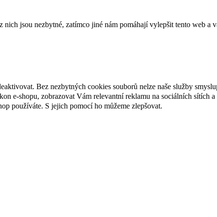
ich jsou nezbytné, zatímco jiné nám pomáhají vylepšit tento web a vá
deaktivovat. Bez nezbytných cookies souborů nelze naše služby smyslu
n e-shopu, zobrazovat Vám relevantní reklamu na sociálních sítích a 
hop používáte. S jejich pomocí ho můžeme zlepšovat.