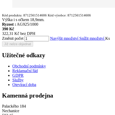
Kód produktu:
8712561514606
Kód výrobce:
8712561514606
Výška i s očkem 18,9mm.
Ryzost :
AG925/1000
390 Kč
322,31 Kč bez DPH
Změnit počet
Navýšit množství
Snížit množství
Ks
Již nelze objednat
Užitečné odkazy
Obchodní podmínky
Reklamační řád
GDPR
Služby
Otevírací doba
Kamenná prodejna
Palackého 184
Nechanice