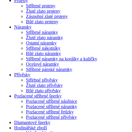
Prsteny
Stříbrné prsteny
Žluté zlato prsteny
Zásnubní zlaté prsteny
Bílé zlato prsteny
Náramky
Stříbrné náramky
Žluté zlato náramky
Ostatní náramky
Stříbrné nákotníky
Bílé zlato náramky
Stříbrné náramky na korálky a kuličky
Ocelové náramky
Stříbrné pánské náramky
Přívěsky
Střírbné přívěsky
Žluté zlato přívěsky
Bílé zlato přívěsky
Pozlacené stříbrné šperky
Pozlacené stříbrné náušnice
Pozlacené stříbrné náramky
Pozlacené stříbrné řetízky
Pozlacené stříbrné přívěsky
Diamantové šperky
Hodinářské zboží