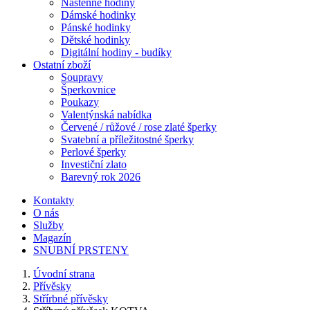
Nástěnné hodiny
Dámské hodinky
Pánské hodinky
Dětské hodinky
Digitální hodiny - budíky
Ostatní zboží
Soupravy
Šperkovnice
Poukazy
Valentýnská nabídka
Červené / růžové / rose zlaté šperky
Svatební a příležitostné šperky
Perlové šperky
Investiční zlato
Barevný rok 2026
Kontakty
O nás
Služby
Magazín
SNUBNÍ PRSTENY
Úvodní strana
Přívěsky
Střírbné přívěsky