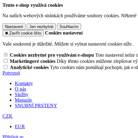
Tento e-shop využívá cookies
Na našich webových stránkách používáme soubory cookies. Některé z n
Nastavení
Jen nezbytné
Souhlasím
Cookies nastavení
Zavřít cookie lištu
Vaše soukromí je důležité. Můžete si vybrat nastavení cookies níže.
Cookies nezbytné pro využívání e-shopu
Toto nastavení nelze 
Marketingové cookies
Díky těmto cookies můžeme zlepšovat výko
Analytické cookies
Tyto cookies nám pomáhají pochopit, jak e-s
Potvrzuji
Kontakty
O nás
Služby
Magazín
SNUBNÍ PRSTENY
CZK
EUR
Přihlásit se