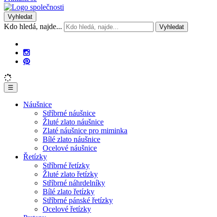
Vyhledat
Kdo hledá, najde...
Vyhledat
☰
Náušnice
Stříbrné náušnice
Žluté zlato náušnice
Zlaté náušnice pro miminka
Bílé zlato náušnice
Ocelové náušnice
Řetízky
Stříbrné řetízky
Žluté zlato řetízky
Stříbrné náhrdelníky
Bílé zlato řetízky
Stříbrné pánské řetízky
Ocelové řetízky