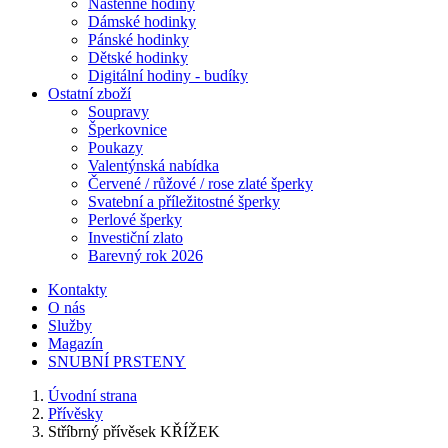
Nástěnné hodiny
Dámské hodinky
Pánské hodinky
Dětské hodinky
Digitální hodiny - budíky
Ostatní zboží
Soupravy
Šperkovnice
Poukazy
Valentýnská nabídka
Červené / růžové / rose zlaté šperky
Svatební a příležitostné šperky
Perlové šperky
Investiční zlato
Barevný rok 2026
Kontakty
O nás
Služby
Magazín
SNUBNÍ PRSTENY
Úvodní strana
Přívěsky
Stříbrný přívěsek KŘÍŽEK