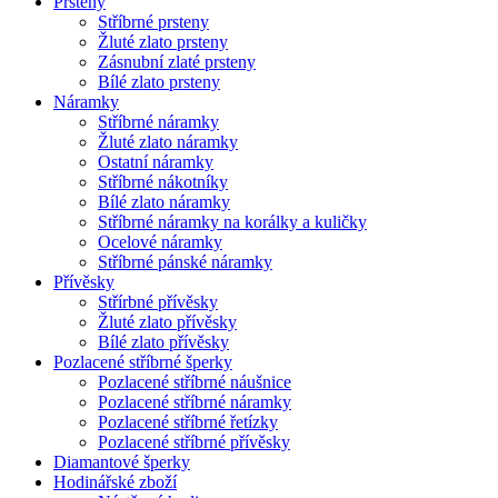
Prsteny
Stříbrné prsteny
Žluté zlato prsteny
Zásnubní zlaté prsteny
Bílé zlato prsteny
Náramky
Stříbrné náramky
Žluté zlato náramky
Ostatní náramky
Stříbrné nákotníky
Bílé zlato náramky
Stříbrné náramky na korálky a kuličky
Ocelové náramky
Stříbrné pánské náramky
Přívěsky
Střírbné přívěsky
Žluté zlato přívěsky
Bílé zlato přívěsky
Pozlacené stříbrné šperky
Pozlacené stříbrné náušnice
Pozlacené stříbrné náramky
Pozlacené stříbrné řetízky
Pozlacené stříbrné přívěsky
Diamantové šperky
Hodinářské zboží