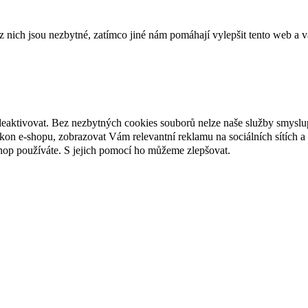
ich jsou nezbytné, zatímco jiné nám pomáhají vylepšit tento web a vá
deaktivovat. Bez nezbytných cookies souborů nelze naše služby smyslu
n e-shopu, zobrazovat Vám relevantní reklamu na sociálních sítích a 
hop používáte. S jejich pomocí ho můžeme zlepšovat.