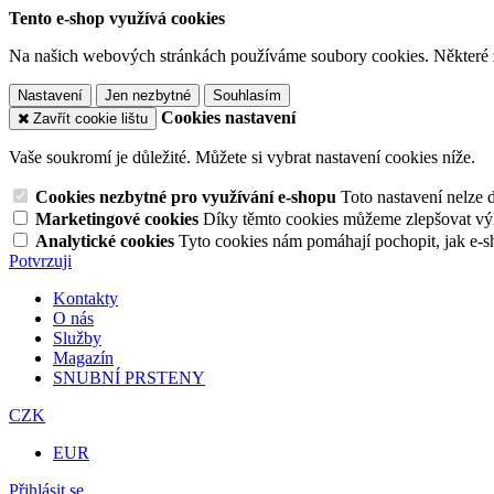
Tento e-shop využívá cookies
Na našich webových stránkách používáme soubory cookies. Některé z n
Nastavení
Jen nezbytné
Souhlasím
Cookies nastavení
Zavřít cookie lištu
Vaše soukromí je důležité. Můžete si vybrat nastavení cookies níže.
Cookies nezbytné pro využívání e-shopu
Toto nastavení nelze 
Marketingové cookies
Díky těmto cookies můžeme zlepšovat výko
Analytické cookies
Tyto cookies nám pomáhají pochopit, jak e-s
Potvrzuji
Kontakty
O nás
Služby
Magazín
SNUBNÍ PRSTENY
CZK
EUR
Přihlásit se