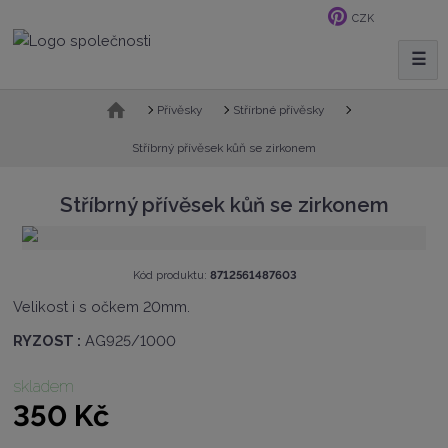
CZK
☰
V
y
h
Ú
Přívěsky
Střírbné přívěsky
v
l
o
Stříbrný přívěsek kůň se zirkonem
e
d
d
n
Stříbrný přívěsek kůň se zirkonem
a
í
t
s
t
r
K
Kód produktu:
8712561487603
a
ó
Velikost i s očkem 20mm.
n
d
a
v
RYZOST :
AG925/1000
ý
r
skladem
o
b
350 Kč
c
e