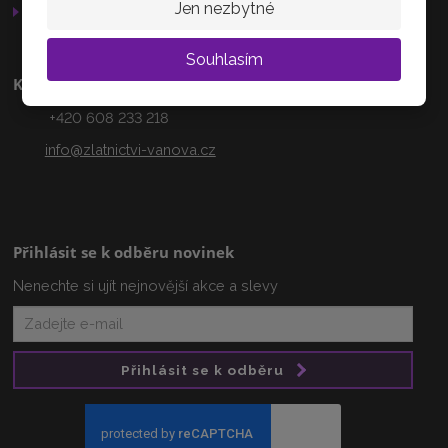
Jen nezbytné
Otevírací doba
Souhlasím
Kontakty
+420 608 233 218
info@zlatnictvi-vanova.cz
Přihlásit se k odběru novinek
Nenechte si ujít nejnovější akce a slevy
Přihlásit se k odběru