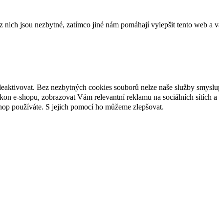
ich jsou nezbytné, zatímco jiné nám pomáhají vylepšit tento web a vá
deaktivovat. Bez nezbytných cookies souborů nelze naše služby smyslu
n e-shopu, zobrazovat Vám relevantní reklamu na sociálních sítích a 
hop používáte. S jejich pomocí ho můžeme zlepšovat.