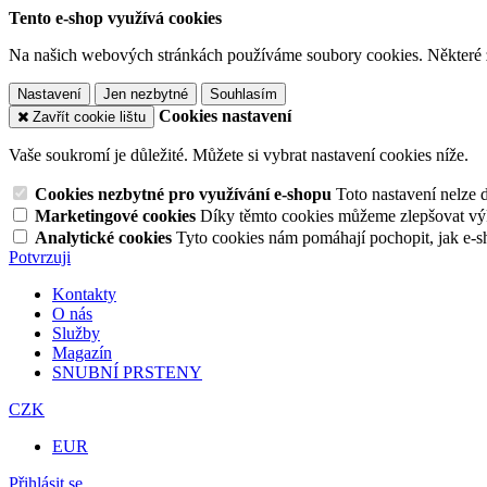
Tento e-shop využívá cookies
Na našich webových stránkách používáme soubory cookies. Některé z n
Nastavení
Jen nezbytné
Souhlasím
Cookies nastavení
Zavřít cookie lištu
Vaše soukromí je důležité. Můžete si vybrat nastavení cookies níže.
Cookies nezbytné pro využívání e-shopu
Toto nastavení nelze 
Marketingové cookies
Díky těmto cookies můžeme zlepšovat výko
Analytické cookies
Tyto cookies nám pomáhají pochopit, jak e-s
Potvrzuji
Kontakty
O nás
Služby
Magazín
SNUBNÍ PRSTENY
CZK
EUR
Přihlásit se