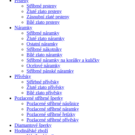
Prsteny
Stříbrné prsteny
Žluté zlato prsteny
Zásnubní zlaté prsteny
Bílé zlato prsteny
Náramky
Stříbrné náramky
Žluté zlato náramky
Ostatní náramky
Stříbrné nákotníky
Bílé zlato náramky
Stříbrné náramky na korálky a kuličky
Ocelové náramky
Stříbrné pánské náramky
Přívěsky
Střírbné přívěsky
Žluté zlato přívěsky
Bílé zlato přívěsky
Pozlacené stříbrné šperky
Pozlacené stříbrné náušnice
Pozlacené stříbrné náramky
Pozlacené stříbrné řetízky
Pozlacené stříbrné přívěsky
Diamantové šperky
Hodinářské zboží