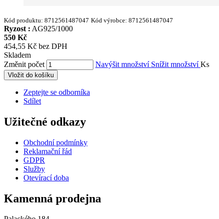
Kód produktu:
8712561487047
Kód výrobce:
8712561487047
Ryzost :
AG925/1000
550 Kč
454,55 Kč bez DPH
Skladem
Změnit počet
Navýšit množství
Snížit množství
Ks
Vložit do košíku
Zeptejte se odborníka
Sdílet
Užitečné odkazy
Obchodní podmínky
Reklamační řád
GDPR
Služby
Otevírací doba
Kamenná prodejna
Palackého 184