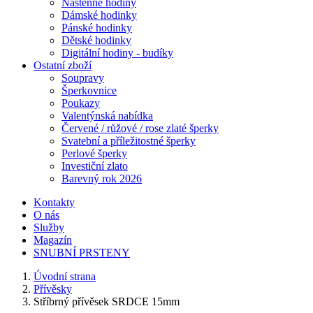
Nástěnné hodiny
Dámské hodinky
Pánské hodinky
Dětské hodinky
Digitální hodiny - budíky
Ostatní zboží
Soupravy
Šperkovnice
Poukazy
Valentýnská nabídka
Červené / růžové / rose zlaté šperky
Svatební a příležitostné šperky
Perlové šperky
Investiční zlato
Barevný rok 2026
Kontakty
O nás
Služby
Magazín
SNUBNÍ PRSTENY
Úvodní strana
Přívěsky
Stříbrný přívěsek SRDCE 15mm