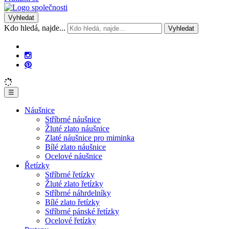
Vyhledat
Kdo hledá, najde...
Vyhledat
☰
Náušnice
Stříbrné náušnice
Žluté zlato náušnice
Zlaté náušnice pro miminka
Bílé zlato náušnice
Ocelové náušnice
Řetízky
Stříbrné řetízky
Žluté zlato řetízky
Stříbrné náhrdelníky
Bílé zlato řetízky
Stříbrné pánské řetízky
Ocelové řetízky