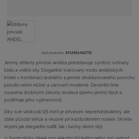
K
Kód produktu:
8712561492775
ó
Jemný stříbrný přívěsk anděla představuje symbol ochrany,
d
klidu a vnitřní síly. Elegantně tvarovaný motiv andělských
v
ý
křídel v kombinaci lesklého a jemně strukturovaného povrchu
r
působí velmi něžně a zároveň moderně. Decentní linie
o
osazená drobnými zirkony dodává šperku jemný třpyt a
b
c
podtrhuje jeho výjimečnost.
e
:
Díky své velikosti (25 mm) je přívěsek nepřehlédnutelný, ale
8
stále působí lehce a vkusně při každodenním nošení. Skvěle
7
doplní jak elegantní outfit, tak i běžný denní styl.
1
2
✨ Symbolický dárek pro někoho blízkého nebo pro radost