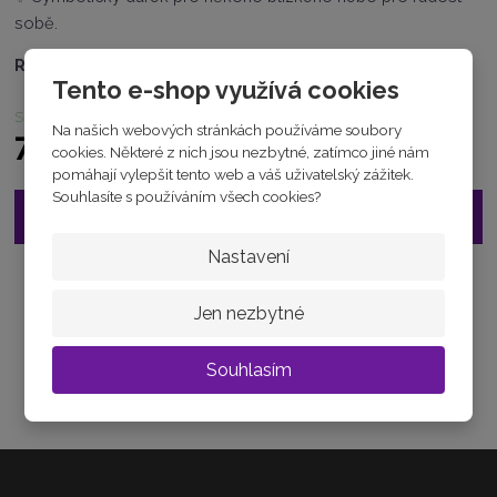
5
sobě.
6
1
RYZOST :
AG925/1000
4
Tento e-shop využívá cookies
9
2
skladem
Na našich webových stránkách používáme soubory
7
790 Kč
cookies. Některé z nich jsou nezbytné, zatímco jiné nám
7
5
pomáhají vylepšit tento web a váš uživatelský zážitek.
Souhlasíte s používáním všech cookies?
Vložit do košíku
Nastavení
Zeptejte se odborníka
Jen nezbytné
Sdílet
Souhlasím