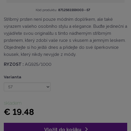
K
Kód produktu:
8712561559003--57
ó
Stříbrný prsten není pouze módním doplňkem, ale také
d
výrazem vašeho osobního stylu a elegance. Buďte jedineční a
v
ý
vyjádřete svou originalitu s tímto nádherným stříbrným
r
prstenem, který zdobí vaše ruce s vkusem a jemným leskem.
o
Objednejte si ho ještě dnes a přidejte do své šperkovnice
b
c
kousek, který nikdy nevyjde z módy.
e
RYZOST :
AG925/1000
:
8
7
Varianta
1
2
5
6
skladem
1
€ 19.48
5
5
9
0
Vložit do košíku