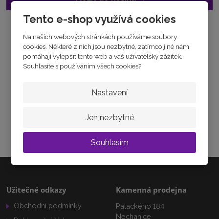
0
3
Tento e-shop využívá cookies
Tabulka velikostí
Na našich webových stránkách používáme soubory
Zeptejte se odborníka
cookies. Některé z nich jsou nezbytné, zatímco jiné nám
Sdílet
pomáhají vylepšit tento web a váš uživatelský zážitek.
Souhlasíte s používáním všech cookies?
Nastavení
JAK ZVOLIT VELIKOST
Jen nezbytné
Jak vybrat velikost
Souhlasím
Užitečné odkazy
Kamenná prodejna
Obchodní podmínky
Palackého 184
Nechanice