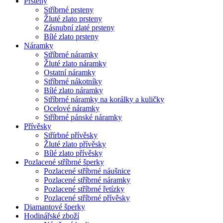
Prsteny
Stříbrné prsteny
Žluté zlato prsteny
Zásnubní zlaté prsteny
Bílé zlato prsteny
Náramky
Stříbrné náramky
Žluté zlato náramky
Ostatní náramky
Stříbrné nákotníky
Bílé zlato náramky
Stříbrné náramky na korálky a kuličky
Ocelové náramky
Stříbrné pánské náramky
Přívěsky
Střírbné přívěsky
Žluté zlato přívěsky
Bílé zlato přívěsky
Pozlacené stříbrné šperky
Pozlacené stříbrné náušnice
Pozlacené stříbrné náramky
Pozlacené stříbrné řetízky
Pozlacené stříbrné přívěsky
Diamantové šperky
Hodinářské zboží