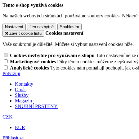
Tento e-shop využívá cookies
Na našich webových stránkách používáme soubory cookies. Některé z n
Nastavení
Jen nezbytné
Souhlasím
Cookies nastavení
Zavřít cookie lištu
Vaše soukromí je důležité. Můžete si vybrat nastavení cookies níže.
Cookies nezbytné pro využívání e-shopu
Toto nastavení nelze 
Marketingové cookies
Díky těmto cookies můžeme zlepšovat výko
Analytické cookies
Tyto cookies nám pomáhají pochopit, jak e-s
Potvrzuji
Kontakty
O nás
Služby
Magazín
SNUBNÍ PRSTENY
CZK
EUR
Přihlásit se