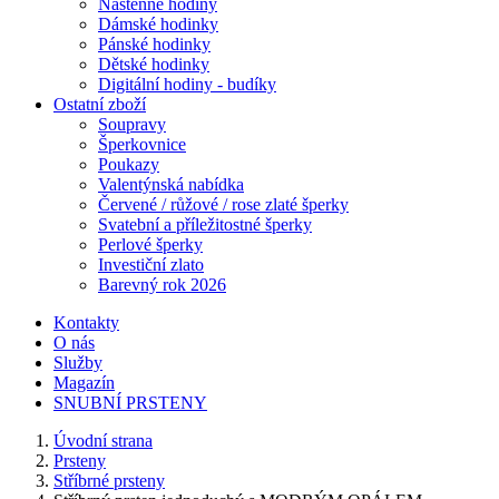
Nástěnné hodiny
Dámské hodinky
Pánské hodinky
Dětské hodinky
Digitální hodiny - budíky
Ostatní zboží
Soupravy
Šperkovnice
Poukazy
Valentýnská nabídka
Červené / růžové / rose zlaté šperky
Svatební a příležitostné šperky
Perlové šperky
Investiční zlato
Barevný rok 2026
Kontakty
O nás
Služby
Magazín
SNUBNÍ PRSTENY
Úvodní strana
Prsteny
Stříbrné prsteny