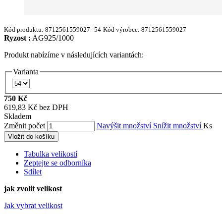
Kód produktu:
8712561559027--54
Kód výrobce:
8712561559027
Ryzost :
AG925/1000
Produkt nabízíme v následujících variantách:
Varianta
750 Kč
619,83 Kč bez DPH
Skladem
Změnit počet
Navýšit množství
Snížit množství
Ks
Vložit do košíku
Tabulka velikostí
Zeptejte se odborníka
Sdílet
jak zvolit velikost
Jak vybrat velikost