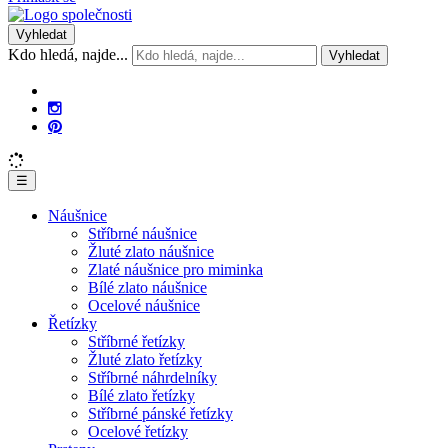
Vyhledat
Kdo hledá, najde...
Vyhledat
☰
Náušnice
Stříbrné náušnice
Žluté zlato náušnice
Zlaté náušnice pro miminka
Bílé zlato náušnice
Ocelové náušnice
Řetízky
Stříbrné řetízky
Žluté zlato řetízky
Stříbrné náhrdelníky
Bílé zlato řetízky
Stříbrné pánské řetízky
Ocelové řetízky