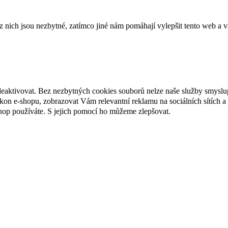
ich jsou nezbytné, zatímco jiné nám pomáhají vylepšit tento web a vá
deaktivovat. Bez nezbytných cookies souborů nelze naše služby smyslu
n e-shopu, zobrazovat Vám relevantní reklamu na sociálních sítích a 
hop používáte. S jejich pomocí ho můžeme zlepšovat.