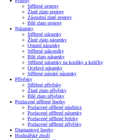
Prsteny
Stříbrné prsteny
Žluté zlato prsteny
Zásnubní zlaté prsteny
Bílé zlato prsteny
Náramky
Stříbrné náramky
Žluté zlato náramky
Ostatní náramky
Stříbrné nákotníky
Bílé zlato náramky
Stříbrné náramky na korálky a kuličky
Ocelové náramky
Stříbrné pánské náramky
Přívěsky
Střírbné přívěsky
Žluté zlato přívěsky
Bílé zlato přívěsky
Pozlacené stříbrné šperky
Pozlacené stříbrné náušnice
Pozlacené stříbrné náramky
Pozlacené stříbrné řetízky
Pozlacené stříbrné přívěsky
Diamantové šperky
Hodinářské zboží