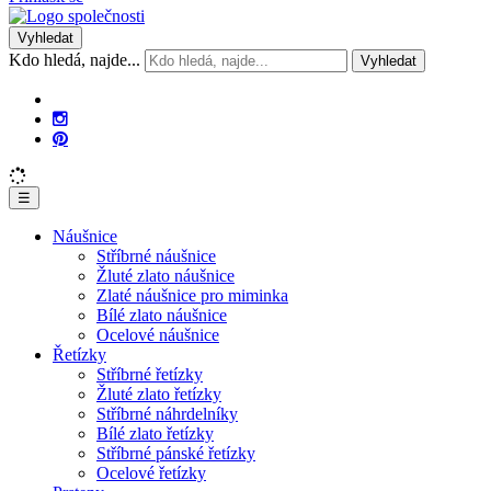
Vyhledat
Kdo hledá, najde...
Vyhledat
☰
Náušnice
Stříbrné náušnice
Žluté zlato náušnice
Zlaté náušnice pro miminka
Bílé zlato náušnice
Ocelové náušnice
Řetízky
Stříbrné řetízky
Žluté zlato řetízky
Stříbrné náhrdelníky
Bílé zlato řetízky
Stříbrné pánské řetízky
Ocelové řetízky