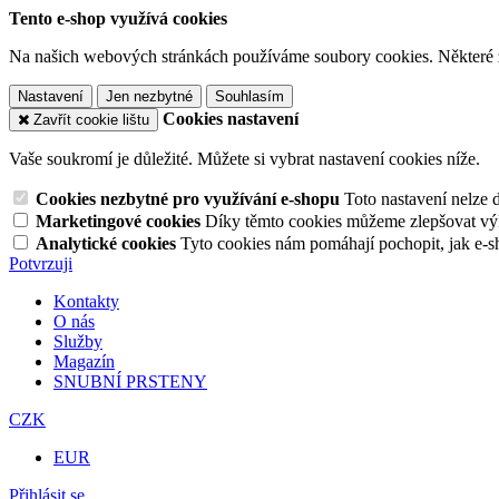
Tento e-shop využívá cookies
Na našich webových stránkách používáme soubory cookies. Některé z n
Nastavení
Jen nezbytné
Souhlasím
Cookies nastavení
Zavřít cookie lištu
Vaše soukromí je důležité. Můžete si vybrat nastavení cookies níže.
Cookies nezbytné pro využívání e-shopu
Toto nastavení nelze 
Marketingové cookies
Díky těmto cookies můžeme zlepšovat výko
Analytické cookies
Tyto cookies nám pomáhají pochopit, jak e-s
Potvrzuji
Kontakty
O nás
Služby
Magazín
SNUBNÍ PRSTENY
CZK
EUR
Přihlásit se