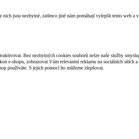
ich jsou nezbytné, zatímco jiné nám pomáhají vylepšit tento web a vá
deaktivovat. Bez nezbytných cookies souborů nelze naše služby smyslu
n e-shopu, zobrazovat Vám relevantní reklamu na sociálních sítích a 
hop používáte. S jejich pomocí ho můžeme zlepšovat.