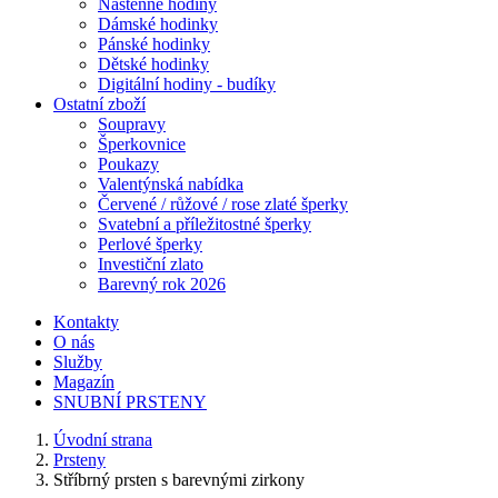
Nástěnné hodiny
Dámské hodinky
Pánské hodinky
Dětské hodinky
Digitální hodiny - budíky
Ostatní zboží
Soupravy
Šperkovnice
Poukazy
Valentýnská nabídka
Červené / růžové / rose zlaté šperky
Svatební a příležitostné šperky
Perlové šperky
Investiční zlato
Barevný rok 2026
Kontakty
O nás
Služby
Magazín
SNUBNÍ PRSTENY
Úvodní strana
Prsteny
Stříbrný prsten s barevnými zirkony