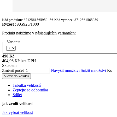
Kód produktu:
8712561565950--56
Kód výrobce:
8712561565950
Ryzost :
AG925/1000
Produkt nabízíme v následujících variantách:
Varianta
490 Kč
404,96 Kč bez DPH
Skladem
Změnit počet
Navýšit množství
Snížit množství
Ks
Vložit do košíku
Tabulka velikostí
Zeptejte se odborníka
Sdílet
jak zvolit velikost
Jak vybrat velikost