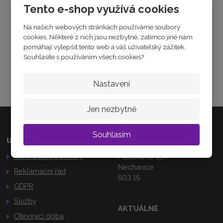
1
Sdílet
Tento e-shop využívá cookies
9
3
Na našich webových stránkách používáme soubory
8
cookies. Některé z nich jsou nezbytné, zatímco jiné nám
8
pomáhají vylepšit tento web a váš uživatelský zážitek.
Souhlasíte s používáním všech cookies?
JAK ZVOLIT VELIKOST
Jak vybrat velikost
Nastavení
Jen nezbytné
Souhlasím
Užitečné odkazy
Kamenná prodejna
Obchodní podmínky
Palackého 184
Nechanice
Reklamační řád
503 15
GDPR
Služby
AKTUÁLNĚ
Otevírací doba