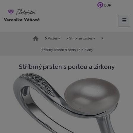
EUR
☰
V
y
h
Ú
Prsteny
Stříbrné prsteny
l
v
e
o
Stříbrný prsten s perlou a zirkony
d
d
n
a
Stříbrný prsten s perlou a zirkony
í
t
s
t
r
a
n
a