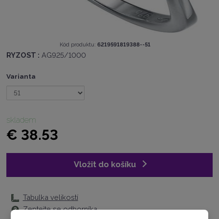
K
Kód produktu:
6219591819388--51
ó
RYZOST :
AG925/1000
d
v
Varianta
ý
r
o
b
c
skladem
e
€ 38.53
:
6
2
Vložit do košíku
1
9
5
9
Tabulka velikostí
1
Zeptejte se odborníka
8