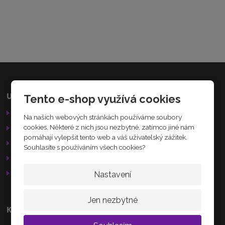
7
1
2
5
6
1
5
3
7
2
Užitečné odkazy
Kamenná prodejna
Tento e-shop využívá cookies
0
Obchodní podmínky
9
Palackého 184
Na našich webových stránkách používáme soubory
Nechanice
Reklamační řád
cookies. Některé z nich jsou nezbytné, zatímco jiné nám
503 15
pomáhají vylepšit tento web a váš uživatelský zážitek.
GDPR
Souhlasíte s používáním všech cookies?
Služby
AKTUÁLNĚ
Otevírací doba
Nastavení
Jen nezbytné
Kontakty