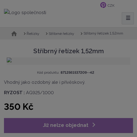
CZK
☰
V
y
h
Ú
Stříbrný řetízek 1,52mm
Řetízky
Stříbrné řetízky
v
l
o
e
Stříbrný řetízek 1,52mm
d
d
n
a
í
t
s
K
Kód produktu:
8712561537209--42
t
ó
Vhodný jako ozdobný ale i přívěskový.
r
d
a
v
RYZOST :
AG925/1000
n
ý
a
r
350 Kč
o
b
c
e
Již nelze objednat
:
8