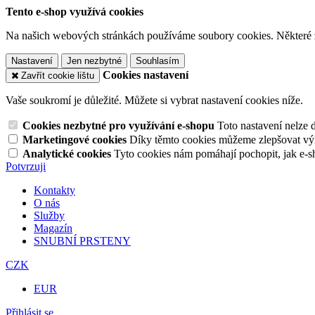
Tento e-shop využívá cookies
Na našich webových stránkách používáme soubory cookies. Některé z n
Nastavení
Jen nezbytné
Souhlasím
Cookies nastavení
Zavřít cookie lištu
Vaše soukromí je důležité. Můžete si vybrat nastavení cookies níže.
Cookies nezbytné pro využívání e-shopu
Toto nastavení nelze 
Marketingové cookies
Díky těmto cookies můžeme zlepšovat výko
Analytické cookies
Tyto cookies nám pomáhají pochopit, jak e-s
Potvrzuji
Kontakty
O nás
Služby
Magazín
SNUBNÍ PRSTENY
CZK
EUR
Přihlásit se