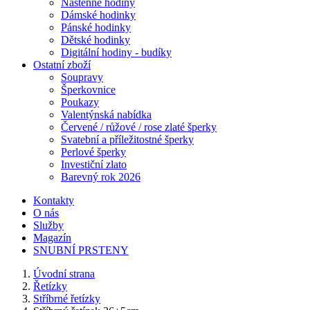
Nástěnné hodiny
Dámské hodinky
Pánské hodinky
Dětské hodinky
Digitální hodiny - budíky
Ostatní zboží
Soupravy
Šperkovnice
Poukazy
Valentýnská nabídka
Červené / růžové / rose zlaté šperky
Svatební a příležitostné šperky
Perlové šperky
Investiční zlato
Barevný rok 2026
Kontakty
O nás
Služby
Magazín
SNUBNÍ PRSTENY
Úvodní strana
Řetízky
Stříbrné řetízky