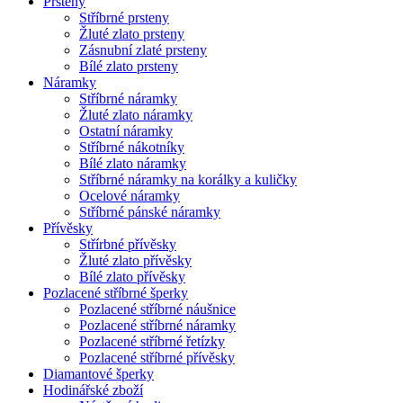
Prsteny
Stříbrné prsteny
Žluté zlato prsteny
Zásnubní zlaté prsteny
Bílé zlato prsteny
Náramky
Stříbrné náramky
Žluté zlato náramky
Ostatní náramky
Stříbrné nákotníky
Bílé zlato náramky
Stříbrné náramky na korálky a kuličky
Ocelové náramky
Stříbrné pánské náramky
Přívěsky
Střírbné přívěsky
Žluté zlato přívěsky
Bílé zlato přívěsky
Pozlacené stříbrné šperky
Pozlacené stříbrné náušnice
Pozlacené stříbrné náramky
Pozlacené stříbrné řetízky
Pozlacené stříbrné přívěsky
Diamantové šperky
Hodinářské zboží