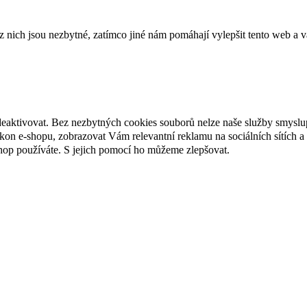
ich jsou nezbytné, zatímco jiné nám pomáhají vylepšit tento web a vá
deaktivovat. Bez nezbytných cookies souborů nelze naše služby smyslu
n e-shopu, zobrazovat Vám relevantní reklamu na sociálních sítích a 
hop používáte. S jejich pomocí ho můžeme zlepšovat.