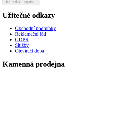
Již nelze objednat
Užitečné odkazy
Obchodní podmínky
Reklamační řád
GDPR
Služby
Otevírací doba
Kamenná prodejna
Palackého 184
Nechanice
503 15
AKTUÁLNĚ
Kontakty