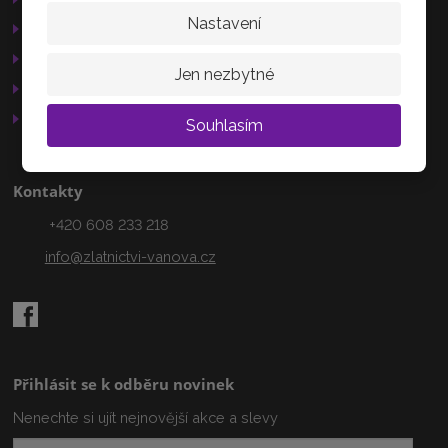
Nechanice
Nastavení
Reklamační řád
503 15
GDPR
Jen nezbytné
Služby
AKTUÁLNĚ
Otevírací doba
Souhlasím
Kontakty
+420 608 233 218
info@zlatnictvi-vanova.cz
Přihlásit se k odběru novinek
Nenechte si ujít nejnovější akce a slevy