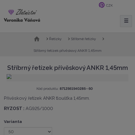
CZK
☰
V
y
h
Ú
Řetízky
Stříbrné řetízky
l
v
e
o
Stříbrný řetízek přívěskový ANKR 1,45mm
d
d
n
a
Stříbrný řetízek přívěskový ANKR 1,45mm
í
t
s
t
r
K
Kód produktu:
8712561540285--50
a
ó
Přívěskový řetízek ANKR tloušťka 1,45mm.
n
d
a
v
RYZOST :
AG925/1000
ý
r
Varianta
o
b
c