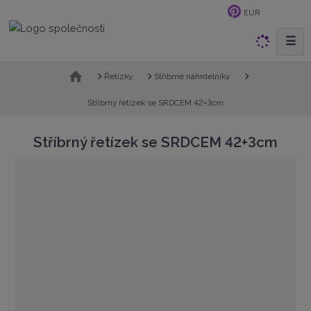
EUR
☰
V
y
h
Ú
Řetízky
Stříbrné náhrdelníky
v
l
o
Stříbrný řetízek se SRDCEM 42+3cm
e
d
d
n
Stříbrný řetízek se SRDCEM 42+3cm
a
í
t
s
t
r
a
n
a