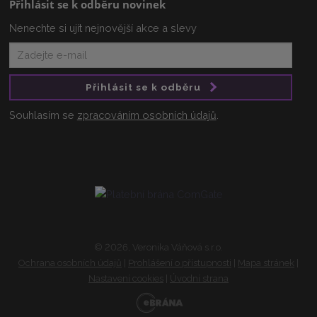
Přihlásit se k odběru novinek
Nenechte si ujít nejnovější akce a slevy
Přihlásit se k odběru
Souhlasím se
zpracováním osobních údajů
.
© 2026, Veronika Váňová s.r.o.
Ochrana osobních údajů
|
Prohlášení o přístupnosti
|
Mapa stránek
|
Nastavení cookies
|
Úvodní strana