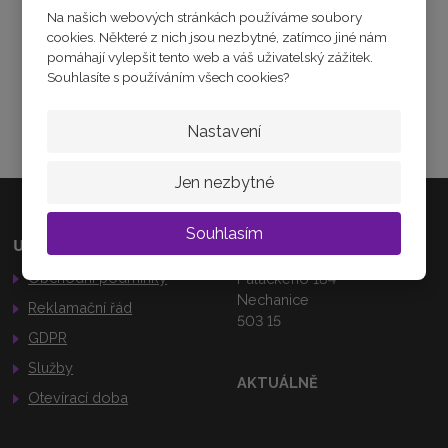
Na našich webových stránkách používáme soubory
4
Zeptejte se odborníka
cookies. Některé z nich jsou nezbytné, zatímco jiné nám
9
pomáhají vylepšit tento web a váš uživatelský zážitek.
1
Sdílet
9
Souhlasíte s používáním všech cookies?
7
6
Nastavení
Jen nezbytné
Souhlasím
Užitečné odkazy
Kamenná prodejna
Obchodní podmínky
Palackého 184
Nechanice
Reklamační řád
503 15
GDPR
Služby
AKTUÁLNĚ
Otevírací doba