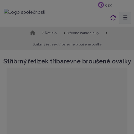
CZK
☰
V
y
h
Ú
Řetízky
Stříbrné náhrdelníky
v
l
o
Stříbrný řetízek tříbarevné broušené oválky
e
d
d
n
Stříbrný řetízek tříbarevné broušené oválky
a
í
t
s
t
r
a
n
a