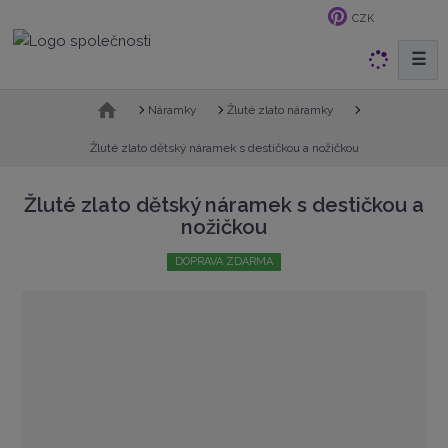
CZK
☰
V
y
h
Ú
Náramky
Žluté zlato náramky
v
l
o
Žluté zlato dětský náramek s destičkou a nožičkou
e
d
d
n
Žluté zlato dětský náramek s destičkou a
a
í
nožičkou
t
s
t
DOPRAVA ZDARMA
r
a
n
a