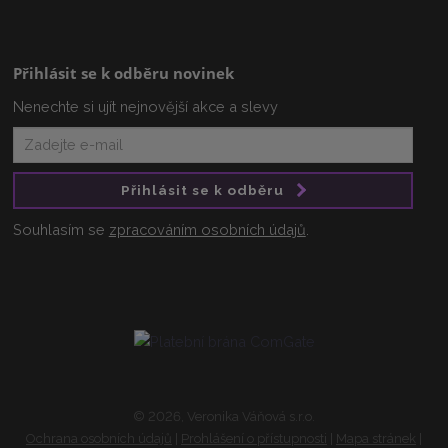
Přihlásit se k odběru novinek
Nenechte si ujít nejnovější akce a slevy
Přihlásit se k odběru
Souhlasím se
zpracováním osobních údajů
.
© 2026, Veronika Váňová s.r.o.
Ochrana osobních údajů
|
Prohlášení o přístupnosti
|
Mapa stránek
|