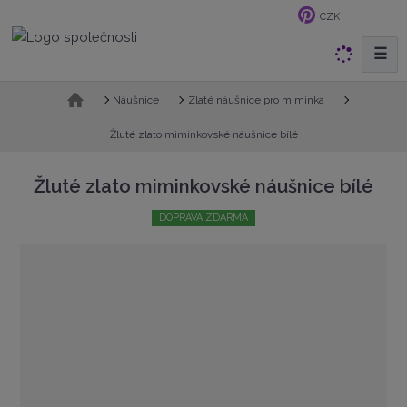
CZK
☰
V
y
h
Ú
Náušnice
Zlaté náušnice pro miminka
v
l
o
Žluté zlato miminkovské náušnice bílé
e
d
d
n
Žluté zlato miminkovské náušnice bílé
a
í
t
s
DOPRAVA ZDARMA
t
r
a
n
a