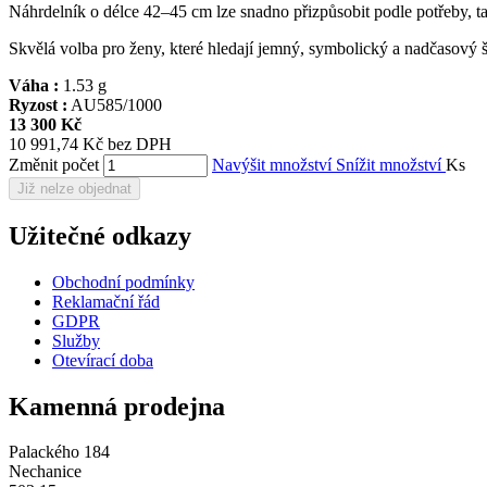
Náhrdelník o délce 42–45 cm lze snadno přizpůsobit podle potřeby, tak
Skvělá volba pro ženy, které hledají jemný, symbolický a nadčasový š
Váha :
1.53 g
Ryzost :
AU585/1000
13 300 Kč
10 991,74 Kč bez DPH
Změnit počet
Navýšit množství
Snížit množství
Ks
Již nelze objednat
Užitečné odkazy
Obchodní podmínky
Reklamační řád
GDPR
Služby
Otevírací doba
Kamenná prodejna
Palackého 184
Nechanice