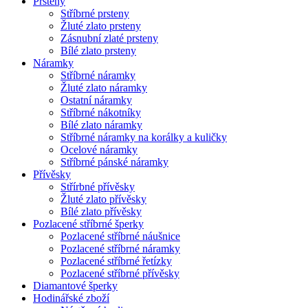
Prsteny
Stříbrné prsteny
Žluté zlato prsteny
Zásnubní zlaté prsteny
Bílé zlato prsteny
Náramky
Stříbrné náramky
Žluté zlato náramky
Ostatní náramky
Stříbrné nákotníky
Bílé zlato náramky
Stříbrné náramky na korálky a kuličky
Ocelové náramky
Stříbrné pánské náramky
Přívěsky
Střírbné přívěsky
Žluté zlato přívěsky
Bílé zlato přívěsky
Pozlacené stříbrné šperky
Pozlacené stříbrné náušnice
Pozlacené stříbrné náramky
Pozlacené stříbrné řetízky
Pozlacené stříbrné přívěsky
Diamantové šperky
Hodinářské zboží