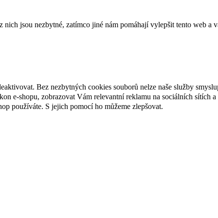
ich jsou nezbytné, zatímco jiné nám pomáhají vylepšit tento web a vá
deaktivovat. Bez nezbytných cookies souborů nelze naše služby smyslu
n e-shopu, zobrazovat Vám relevantní reklamu na sociálních sítích a 
hop používáte. S jejich pomocí ho můžeme zlepšovat.