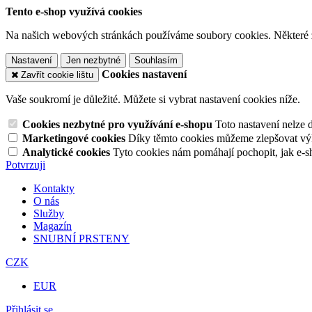
Tento e-shop využívá cookies
Na našich webových stránkách používáme soubory cookies. Některé z n
Nastavení
Jen nezbytné
Souhlasím
Cookies nastavení
Zavřít cookie lištu
Vaše soukromí je důležité. Můžete si vybrat nastavení cookies níže.
Cookies nezbytné pro využívání e-shopu
Toto nastavení nelze 
Marketingové cookies
Díky těmto cookies můžeme zlepšovat výko
Analytické cookies
Tyto cookies nám pomáhají pochopit, jak e-s
Potvrzuji
Kontakty
O nás
Služby
Magazín
SNUBNÍ PRSTENY
CZK
EUR
Přihlásit se