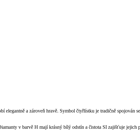
obí elegantně a zároveň hravě. Symbol čtyřlístku je tradičně spojován s
iamanty v barvě H mají krásný bílý odstín a čistota SI zajišťuje jejic