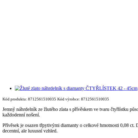
Kód produktu:
8712561510035
Kód výrobce:
8712561510035
Jemný náhrdelník ze žlutého zlata s přívěskem ve tvaru čtyřlístku půs
každodenní nošení.
Přívěsek je osazen třpytivými diamanty o celkové hmotnosti 0,08 ct. D
decentní, ale luxusní vzhled.