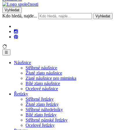
Vyhledat
Kdo hledá, najde...
Vyhledat
☰
Náušnice
Stříbrné náušnice
Žluté zlato náušnice
Zlaté náušnice pro miminka
Bílé zlato náušnice
Ocelové náušnice
Řetízky
Stříbrné řetízky
Žluté zlato řetízky
Stříbrné náhrdelníky
Bílé zlato řetízky
Stříbrné pánské řetízky
Ocelové řetízky