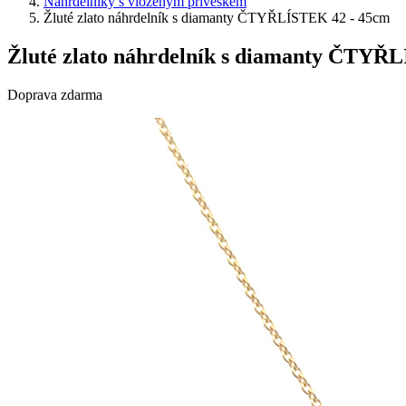
Náhrdelníky s vloženým přívěskem
Žluté zlato náhrdelník s diamanty ČTYŘLÍSTEK 42 - 45cm
Žluté zlato náhrdelník s diamanty ČTYŘ
Doprava zdarma