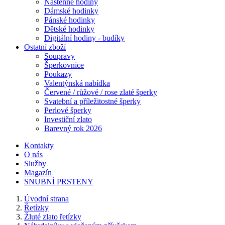
Nástěnné hodiny
Dámské hodinky
Pánské hodinky
Dětské hodinky
Digitální hodiny - budíky
Ostatní zboží
Soupravy
Šperkovnice
Poukazy
Valentýnská nabídka
Červené / růžové / rose zlaté šperky
Svatební a příležitostné šperky
Perlové šperky
Investiční zlato
Barevný rok 2026
Kontakty
O nás
Služby
Magazín
SNUBNÍ PRSTENY
Úvodní strana
Řetízky
Žluté zlato řetízky