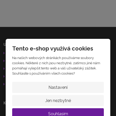
7
1
2
5
6
1
5
0
5
Užitečné odkazy
Kamenná prodejna
Tento e-shop využívá cookies
2
Obchodní podmínky
Palackého 184
2
Na našich webových stránkách používáme soubory
2
Nechanice
Reklamační řád
cookies. Některé z nich jsou nezbytné, zatímco jiné nám
503 15
GDPR
pomáhají vylepšit tento web a váš uživatelský zážitek.
Souhlasíte s používáním všech cookies?
Služby
AKTUÁLNĚ
Otevírací doba
Nastavení
Jen nezbytné
Kontakty
+420 608 233 218
Souhlasím