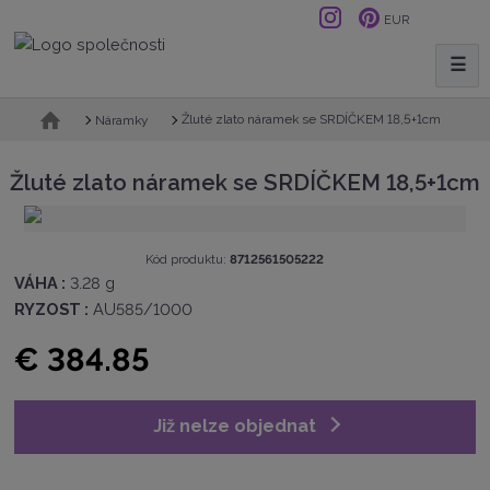
EUR
☰
V
y
h
Ú
Žluté zlato náramek se SRDÍČKEM 18,5+1cm
Náramky
v
l
o
e
Žluté zlato náramek se SRDÍČKEM 18,5+1cm
d
d
n
a
í
t
s
K
Kód produktu:
8712561505222
t
ó
VÁHA :
3.28 g
r
d
RYZOST :
AU585/1000
a
v
n
ý
€ 384.85
a
r
o
b
c
Již nelze objednat
e
:
8