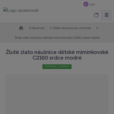
CZK
☰
V
y
h
Ú
Náušnice
Zlaté náušnice pro miminka
v
l
o
Žluté zlato náušnice dětské miminkovské C2160 srdce modré
e
d
d
n
Žluté zlato náušnice dětské miminkovské
a
í
C2160 srdce modré
t
s
t
DOPRAVA ZDARMA
r
a
n
a