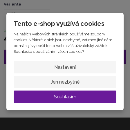
1
Varianta
4
8
5
Tento e-shop využívá cookies
9
skladem
4
Na našich webových stránkách používáme soubory
4
4 570 Kč
cookies. Některé z nich jsou nezbytné, zatímco jiné nám
pomáhají vylepšit tento web a váš uživatelský zážitek.
Souhlasíte s používáním všech cookies?
Vložit do košíku
Nastavení
Zeptejte se odborníka
Jen nezbytné
Sdílet
Souhlasím