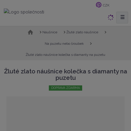
CZK
☰
V
y
h
Ú
Náušnice
Žluté zlato náušnice
v
l
o
Na puzetu nebo šroubek
e
d
d
Žluté zlato náušnice kolečka s diamanty na puzetu
n
a
í
t
s
Žluté zlato náušnice kolečka s diamanty na
t
puzetu
r
a
DOPRAVA ZDARMA
n
a