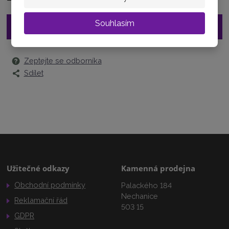
Souhlasím
Vložit do košíku
Zeptejte se odborníka
Sdílet
Užitečné odkazy
Kamenná prodejna
Obchodní podmínky
Palackého 184
Nechanice
Reklamační řád
503 15
GDPR