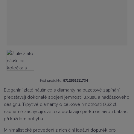
K
Kód produktu:
8712561511704
ó
Elegantní zlaté náušnice s diamanty na puzetové zapínání
d
představují dokonalé spojení jemnosti, luxusu a nadčasového
v
ý
designu. Třpytivé diamanty o celkové hmotnosti 0,32 ct
r
nádherně zachycují světlo a dodávají šperku oslnivou brilanci
o
při každém pohybu.
b
c
Minimalistické provedení z nich činí ideální doplněk pro
e