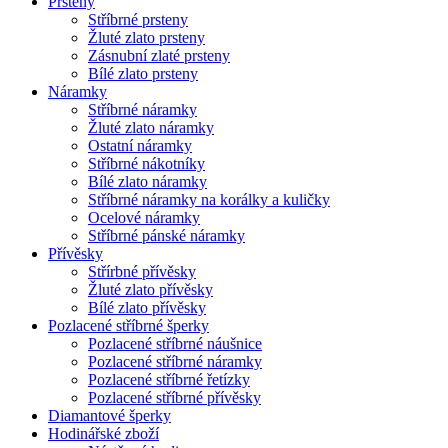
Prsteny
Stříbrné prsteny
Žluté zlato prsteny
Zásnubní zlaté prsteny
Bílé zlato prsteny
Náramky
Stříbrné náramky
Žluté zlato náramky
Ostatní náramky
Stříbrné nákotníky
Bílé zlato náramky
Stříbrné náramky na korálky a kuličky
Ocelové náramky
Stříbrné pánské náramky
Přívěsky
Střírbné přívěsky
Žluté zlato přívěsky
Bílé zlato přívěsky
Pozlacené stříbrné šperky
Pozlacené stříbrné náušnice
Pozlacené stříbrné náramky
Pozlacené stříbrné řetízky
Pozlacené stříbrné přívěsky
Diamantové šperky
Hodinářské zboží