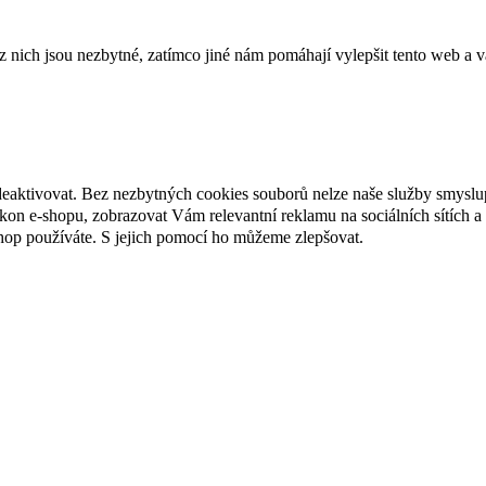
ich jsou nezbytné, zatímco jiné nám pomáhají vylepšit tento web a vá
deaktivovat. Bez nezbytných cookies souborů nelze naše služby smyslu
n e-shopu, zobrazovat Vám relevantní reklamu na sociálních sítích a 
hop používáte. S jejich pomocí ho můžeme zlepšovat.