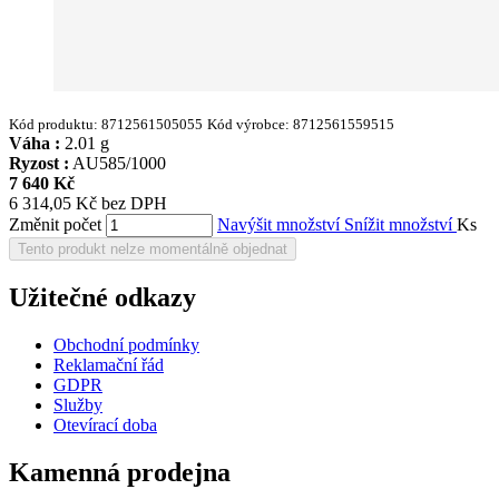
Kód produktu:
8712561505055
Kód výrobce:
8712561559515
Váha :
2.01 g
Ryzost :
AU585/1000
7 640 Kč
6 314,05 Kč bez DPH
Změnit počet
Navýšit množství
Snížit množství
Ks
Tento produkt nelze momentálně objednat
Užitečné odkazy
Obchodní podmínky
Reklamační řád
GDPR
Služby
Otevírací doba
Kamenná prodejna