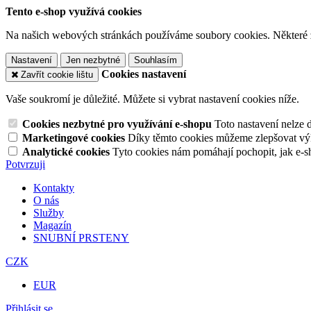
Tento e-shop využívá cookies
Na našich webových stránkách používáme soubory cookies. Některé z n
Nastavení
Jen nezbytné
Souhlasím
Cookies nastavení
Zavřít cookie lištu
Vaše soukromí je důležité. Můžete si vybrat nastavení cookies níže.
Cookies nezbytné pro využívání e-shopu
Toto nastavení nelze 
Marketingové cookies
Díky těmto cookies můžeme zlepšovat výko
Analytické cookies
Tyto cookies nám pomáhají pochopit, jak e-s
Potvrzuji
Kontakty
O nás
Služby
Magazín
SNUBNÍ PRSTENY
CZK
EUR
Přihlásit se