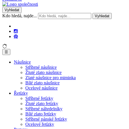
Vyhledat
Kdo hledá, najde...
Vyhledat
☰
Náušnice
Stříbrné náušnice
Žluté zlato náušnice
Zlaté náušnice pro miminka
Bílé zlato náušnice
Ocelové náušnice
Řetízky
Stříbrné řetízky
Žluté zlato řetízky
Stříbrné náhrdelníky
Bílé zlato řetízky
Stříbrné pánské řetízky
Ocelové řetízky