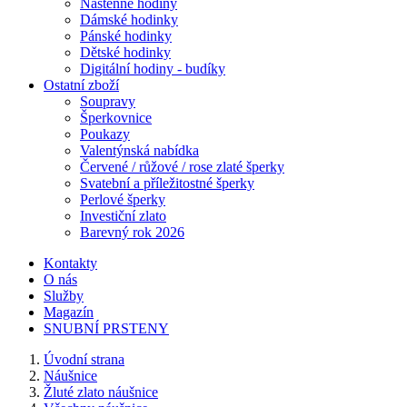
Nástěnné hodiny
Dámské hodinky
Pánské hodinky
Dětské hodinky
Digitální hodiny - budíky
Ostatní zboží
Soupravy
Šperkovnice
Poukazy
Valentýnská nabídka
Červené / růžové / rose zlaté šperky
Svatební a příležitostné šperky
Perlové šperky
Investiční zlato
Barevný rok 2026
Kontakty
O nás
Služby
Magazín
SNUBNÍ PRSTENY
Úvodní strana
Náušnice
Žluté zlato náušnice