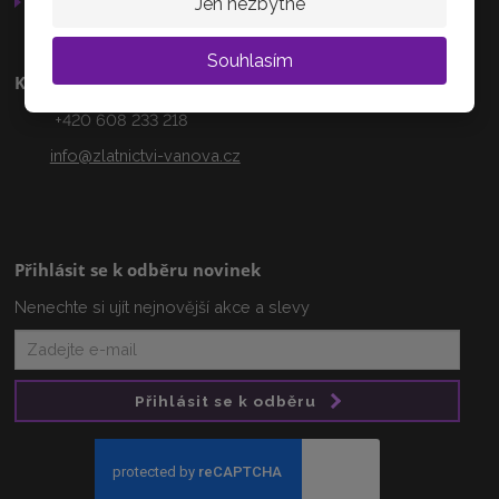
Otevírací doba
Jen nezbytné
Souhlasím
Kontakty
+420 608 233 218
info@zlatnictvi-vanova.cz
Přihlásit se k odběru novinek
Nenechte si ujít nejnovější akce a slevy
Přihlásit se k odběru