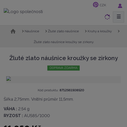
CZK
☰
V
y
h
Ú
Náušnice
Žluté zlato náušnice
Kruhy a kroužky
v
l
o
Žluté zlato náušnice kroužky se zirkony
e
d
d
n
Žluté zlato náušnice kroužky se zirkony
a
í
t
s
DOPRAVA ZDARMA
t
r
a
n
K
Kód produktu:
8712561508520
a
ó
Šířka 2,75mm. Vnitřní průměr 11,5mm.
d
v
VÁHA :
2.54 g
ý
RYZOST :
AU585/1000
r
o
b