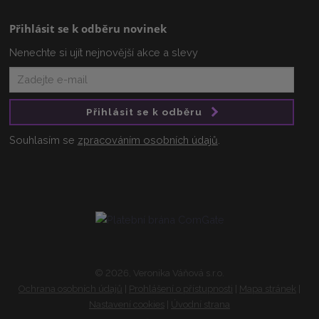
Přihlásit se k odběru novinek
Nenechte si ujít nejnovější akce a slevy
Přihlásit se k odběru
Souhlasím se
zpracováním osobních údajů
.
© 2026, Veronika Váňová s.r.o.
Ochrana osobních údajů
|
Prohlášení o přístupnosti
|
Mapa stránek
|
Nastavení cookies
|
Úvodní strana