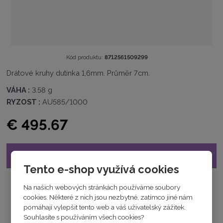
K
Kód produktu:
8712561509299
ó
Drátové kruhy dutinka 1,6mm. Průměr 7cm.
d
v
VÁHA :
3.58 g
ý
RYZOST :
AU585/1000
r
o
€ 495.67
b
c
e
:
Již nelze objednat
8
Tento e-shop využívá cookies
7
1
Na našich webových stránkách používáme soubory
2
cookies. Některé z nich jsou nezbytné, zatímco jiné nám
5
pomáhají vylepšit tento web a váš uživatelský zážitek.
6
Souhlasíte s používáním všech cookies?
1