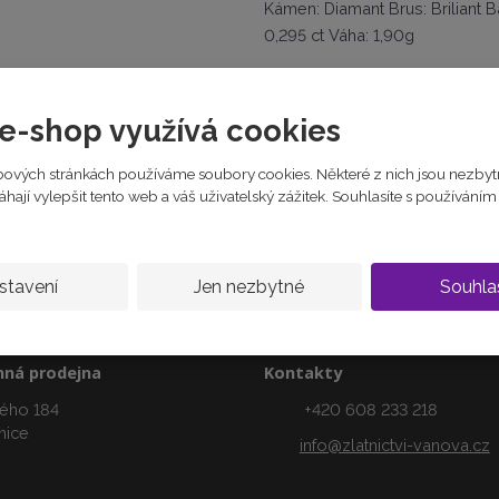
Kámen: Diamant Brus: Briliant Ba
r
0,295 ct Váha: 1,90g
o
b
18 190 Kč
c
e
e-shop využívá cookies
:
8
5
ových stránkách používáme soubory cookies. Některé z nich jsou nezbyt
1
ají vylepšit tento web a váš uživatelský zážitek. Souhlasíte s používání
5
0
1
0
stavení
Jen nezbytné
Souhla
0
0
5
7
ná prodejna
Kontakty
1
3
ého 184
+420 608 233 218
nice
info@zlatnictvi-vanova.cz