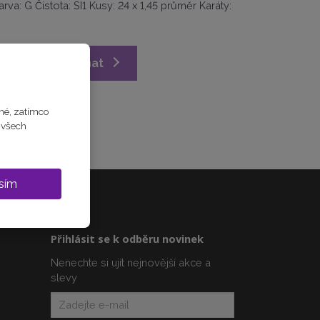
rva: G Čistota: SI1 Kusy: 24 x 1,45 průměr Karáty:
Již nelze objednat
né, zatímco
m všech
sím
Přihlásit se k odběru novinek
Nenechte si ujít nejnovější akce a
slevy