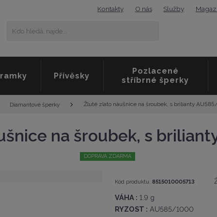
Kontakty
O nás
Služby
Magaz
K
Vyhledat
d
o
h
l
Pozlacené
e
ramky
Přívěsky
stříbrné šperky
d
á
,
Žluté zlato náušnice na šroubek, s brilianty AU58
Diamantové šperky
n
a
áušnice na šroubek, s brilia
j
d
e
DOPRAVA ZDARMA
.
.
K
.
Kód produktu:
8515010005713
ó
VÁHA :
1.9 g
d
v
RYZOST :
AU585/1000
ý