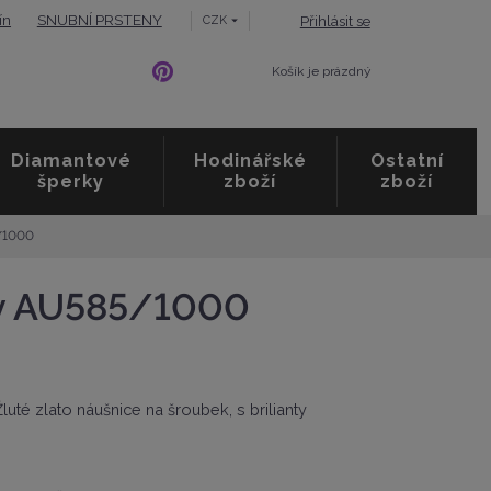
ín
SNUBNÍ PRSTENY
Přihlásit se
CZK
Košík je prázdný
Diamantové
Hodinářské
Ostatní
šperky
zboží
zboží
5/1000
nty AU585/1000
Žluté zlato náušnice na šroubek, s brilianty