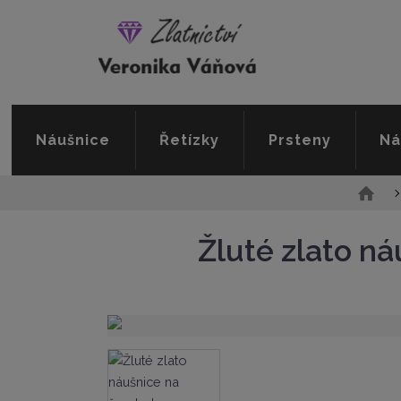
Náušnice
Řetízky
Prsteny
Ná
Ú
v
o
Žluté zlato n
d
n
í
s
t
r
a
n
a