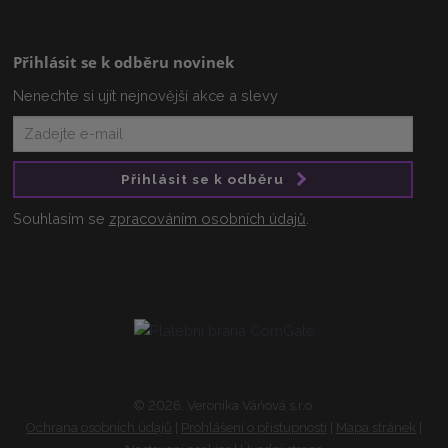
Přihlásit se k odběru novinek
Nenechte si ujít nejnovější akce a slevy
Přihlásit se k odběru
Souhlasím se
zpracováním osobních údajů
.
© 2026, Veronika Váňová s.r.o.
Ochrana osobních údajů
|
Prohlášení o přístupnosti
|
Mapa stránek
|