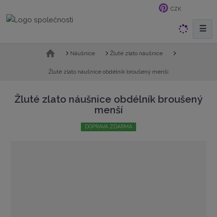
CZK
☰
V
y
h
Ú
Náušnice
Žluté zlato náušnice
v
l
o
Žluté zlato náušnice obdélník broušený menší
e
d
d
n
Žluté zlato náušnice obdélník broušený
a
í
menší
t
s
t
DOPRAVA ZDARMA
r
a
n
a