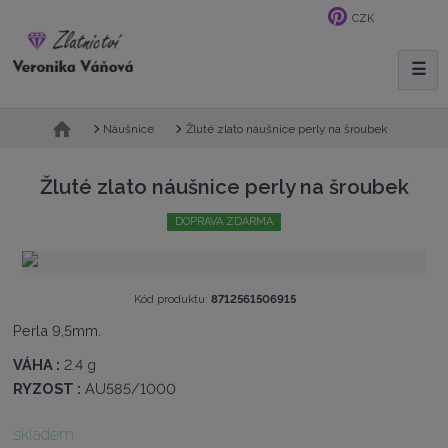
CZK
☰
V
y
h
Ú
Žluté zlato náušnice perly na šroubek
Náušnice
l
v
e
o
Žluté zlato náušnice perly na šroubek
d
d
n
a
DOPRAVA ZDARMA
í
t
s
t
r
K
Kód produktu:
8712561506915
a
ó
n
Perla 9,5mm.
d
a
v
VÁHA :
2.4 g
ý
RYZOST :
AU585/1000
r
o
b
skladem