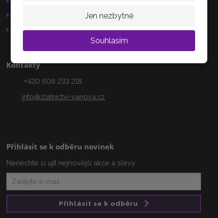
Služby
Jen nezbytné
AKTUÁLNĚ
Otevírací doba
Souhlasím
Kontakty
+420 608 233 218
info@zlatnictvi-vanova.cz
Přihlásit se k odběru novinek
Nenechte si ujít nejnovější akce a slevy
Přihlásit se k odběru