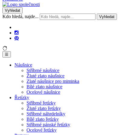
Vyhledat
Kdo hledá, najde...
Vyhledat
☰
Náušnice
Stříbrné náušnice
Žluté zlato náušnice
Zlaté náušnice pro miminka
Bílé zlato náušnice
Ocelové náušnice
Řetízky
Stříbrné řetízky
Žluté zlato řetízky
Stříbrné náhrdelníky
Bílé zlato řetízky
Stříbrné pánské řetízky
Ocelové řetízky