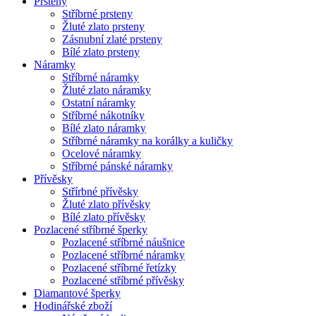
Prsteny
Stříbrné prsteny
Žluté zlato prsteny
Zásnubní zlaté prsteny
Bílé zlato prsteny
Náramky
Stříbrné náramky
Žluté zlato náramky
Ostatní náramky
Stříbrné nákotníky
Bílé zlato náramky
Stříbrné náramky na korálky a kuličky
Ocelové náramky
Stříbrné pánské náramky
Přívěsky
Střírbné přívěsky
Žluté zlato přívěsky
Bílé zlato přívěsky
Pozlacené stříbrné šperky
Pozlacené stříbrné náušnice
Pozlacené stříbrné náramky
Pozlacené stříbrné řetízky
Pozlacené stříbrné přívěsky
Diamantové šperky
Hodinářské zboží