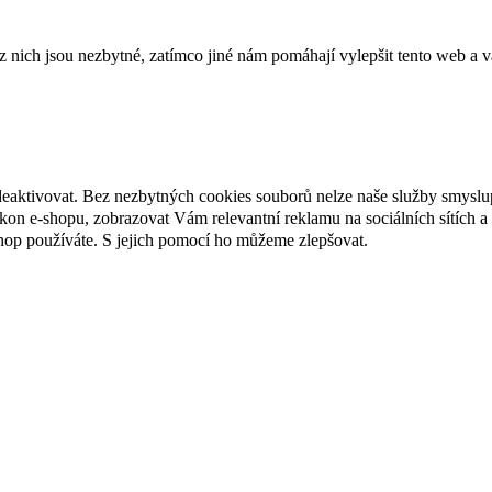
ich jsou nezbytné, zatímco jiné nám pomáhají vylepšit tento web a vá
deaktivovat. Bez nezbytných cookies souborů nelze naše služby smyslu
n e-shopu, zobrazovat Vám relevantní reklamu na sociálních sítích a 
hop používáte. S jejich pomocí ho můžeme zlepšovat.