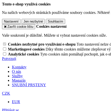
Tento e-shop využívá cookies
Na našich webových stránkách používáme soubory cookies. Některé z n
Nastavení
Jen nezbytné
Souhlasím
Cookies nastavení
Zavřít cookie lištu
Vaše soukromí je důležité. Můžete si vybrat nastavení cookies níže.
Cookies nezbytné pro využívání e-shopu
Toto nastavení nelze 
Marketingové cookies
Díky těmto cookies můžeme zlepšovat výko
Analytické cookies
Tyto cookies nám pomáhají pochopit, jak e-s
Potvrzuji
Kontakty
O nás
Služby
Magazín
SNUBNÍ PRSTENY
CZK
EUR
Přihlásit se