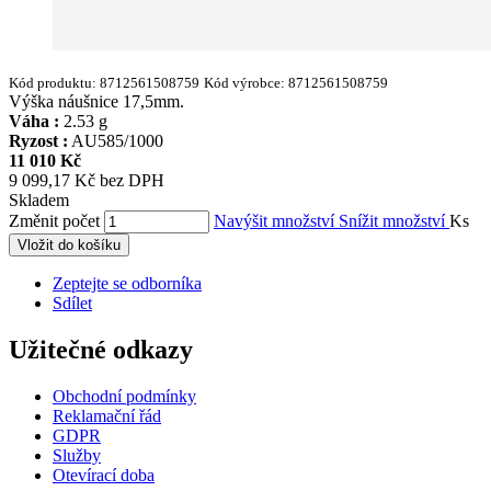
Kód produktu:
8712561508759
Kód výrobce:
8712561508759
Výška náušnice 17,5mm.
Váha :
2.53 g
Ryzost :
AU585/1000
11 010 Kč
9 099,17 Kč bez DPH
Skladem
Změnit počet
Navýšit množství
Snížit množství
Ks
Vložit do košíku
Zeptejte se odborníka
Sdílet
Užitečné odkazy
Obchodní podmínky
Reklamační řád
GDPR
Služby
Otevírací doba