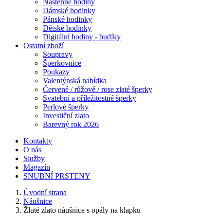
Nástěnné hodiny
Dámské hodinky
Pánské hodinky
Dětské hodinky
Digitální hodiny - budíky
Ostatní zboží
Soupravy
Šperkovnice
Poukazy
Valentýnská nabídka
Červené / růžové / rose zlaté šperky
Svatební a příležitostné šperky
Perlové šperky
Investiční zlato
Barevný rok 2026
Kontakty
O nás
Služby
Magazín
SNUBNÍ PRSTENY
Úvodní strana
Náušnice
Žluté zlato náušnice s opály na klapku