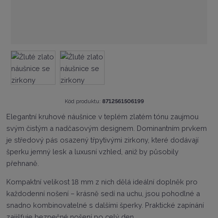
K
Kód produktu:
8712561506199
ó
Elegantní kruhové náušnice v teplém zlatém tónu zaujmou
d
svým čistým a nadčasovým designem. Dominantním prvkem
v
ý
je středový pás osazený třpytivými zirkony, které dodávají
r
šperku jemný lesk a luxusní vzhled, aniž by působily
o
přehnaně.
b
c
Kompaktní velikost 18 mm z nich dělá ideální doplněk pro
e
:
každodenní nošení – krásně sedí na uchu, jsou pohodlné a
8
snadno kombinovatelné s dalšími šperky. Praktické zapínání
7
zajišťuje bezpečné nošení po celý den.