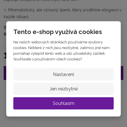
1
2
✨ Minimalistický, ale výrazný šperk, který podtrhne eleganci v
5
každé situaci.
6
1
VÁHA :
3.49 g
5
Tento e-shop využívá cookies
0
RYZOST :
AU585/1000
6
Na našich webových stránkách používáme soubory
1
skladem
cookies. Některé z nich jsou nezbytné, zatímco jiné nám
9
15 180 Kč
pomáhají vylepšit tento web a váš uživatelský zážitek.
9
Souhlasíte s používáním všech cookies?
Vložit do košíku
Nastavení
Jen nezbytné
Zeptejte se odborníka
Sdílet
Souhlasím