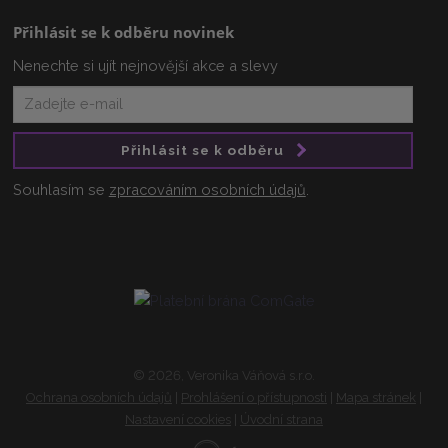
Přihlásit se k odběru novinek
Nenechte si ujít nejnovější akce a slevy
Přihlásit se k odběru
Souhlasím se
zpracováním osobních údajů
.
© 2026, Veronika Váňová s.r.o.
Ochrana osobních údajů
|
Prohlášení o přístupnosti
|
Mapa stránek
|
Nastavení cookies
|
Úvodní strana