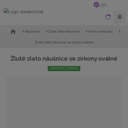
CZK
☰
V
y
h
Ú
Náušnice
Žluté zlato náušnice
Kruhy a kroužky
v
l
o
Žluté zlato náušnice se zirkony oválné
e
d
d
n
Žluté zlato náušnice se zirkony oválné
a
í
t
s
DOPRAVA ZDARMA
t
r
a
n
a