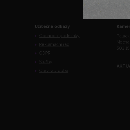
Užitečné odkazy
Kamen
Obchodní podmínky
Palack
Necha
Reklamační řád
503 15
GDPR
Služby
AKTU
Otevírací doba