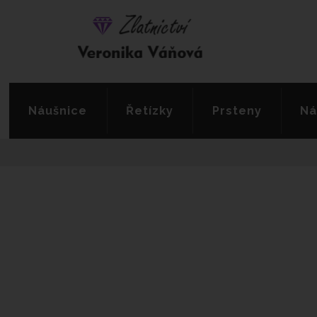
Náušnice
Řetízky
Prsteny
Ná