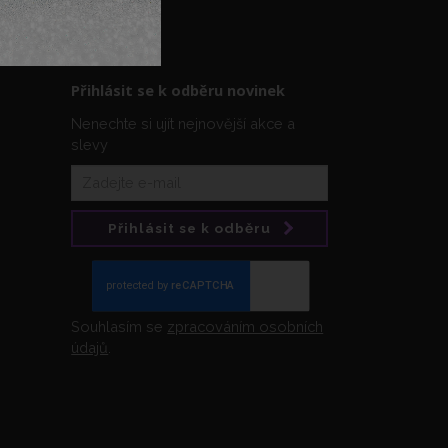
Přihlásit se k odběru novinek
Nenechte si ujít nejnovější akce a
slevy
Přihlásit se k odběru
Souhlasím se
zpracováním osobních
údajů
.