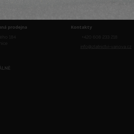
ná prodejna
Kontakty
ého 184
+420 608 233 218
nice
info@zlatnictvi-vanova.cz
ÁLNĚ