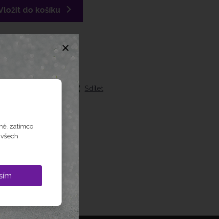
Vložit do košíku
kup
tejte se odborníka
Sdílet
ód
né, zatímco
m všech
sím