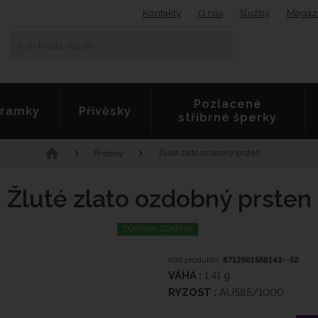
Kontakty
O nás
Služby
Magaz
K
Vyhledat
d
o
h
l
Pozlacené
e
ramky
Přívěsky
stříbrné šperky
d
á
,
Ú
Žluté zlato ozdobný prsten
Prsteny
n
v
a
o
Žluté zlato ozdobný prsten
j
d
d
n
e
í
DOPRAVA ZDARMA
.
s
.
t
K
Kód produktu:
8712561558143--52
.
r
ó
VÁHA :
1.41 g
a
d
RYZOST :
AU585/1000
n
v
a
ý