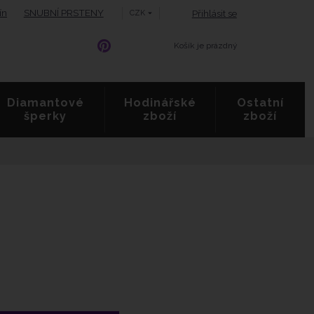
ín
SNUBNÍ PRSTENY
Přihlásit se
CZK
Košík je prázdný
Diamantové
Hodinářské
Ostatní
šperky
zboží
zboží