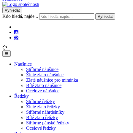
Vyhledat
Kdo hledá, najde...
Vyhledat
☰
Náušnice
Stříbrné náušnice
Žluté zlato náušnice
Zlaté náušnice pro miminka
Bílé zlato náušnice
Ocelové náušnice
Řetízky
Stříbrné řetízky
Žluté zlato řetízky
Stříbrné náhrdelníky
Bílé zlato řetízky
Stříbrné pánské řetízky
Ocelové řetízky