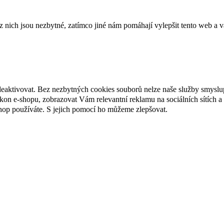
ich jsou nezbytné, zatímco jiné nám pomáhají vylepšit tento web a vá
deaktivovat. Bez nezbytných cookies souborů nelze naše služby smyslu
n e-shopu, zobrazovat Vám relevantní reklamu na sociálních sítích a 
hop používáte. S jejich pomocí ho můžeme zlepšovat.