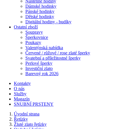
Nástěnné hodiny
Dámské hodinky
Pánské hodinky
Dětské hodinky
Digitální hodiny - budíky
Ostatní zboží
Soupravy
Šperkovnice
Poukazy
Valentýnská nabídka
Červené / růžové / rose zlaté šperky
Svatební a příležitostné šperky
Perlové šperky
Investiční zlato
Barevný rok 2026
Kontakty
O nás
Služby
Magazín
SNUBNÍ PRSTENY
Úvodní strana
Řetízky
Žluté zlato řetízky