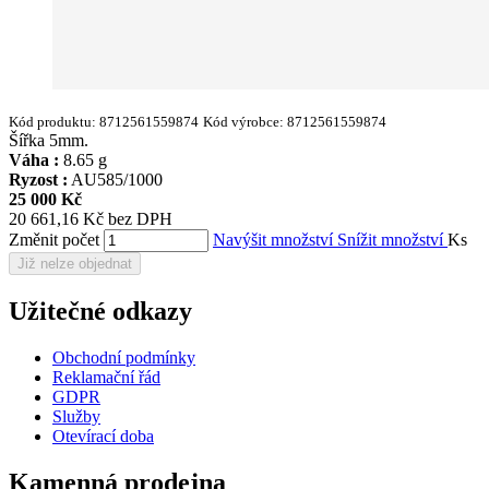
Kód produktu:
8712561559874
Kód výrobce:
8712561559874
Šířka 5mm.
Váha :
8.65 g
Ryzost :
AU585/1000
25 000 Kč
20 661,16 Kč bez DPH
Změnit počet
Navýšit množství
Snížit množství
Ks
Již nelze objednat
Užitečné odkazy
Obchodní podmínky
Reklamační řád
GDPR
Služby
Otevírací doba
Kamenná prodejna