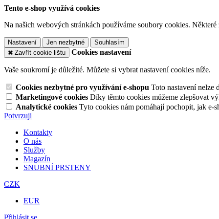
Tento e-shop využívá cookies
Na našich webových stránkách používáme soubory cookies. Některé z n
Nastavení
Jen nezbytné
Souhlasím
Cookies nastavení
Zavřít cookie lištu
Vaše soukromí je důležité. Můžete si vybrat nastavení cookies níže.
Cookies nezbytné pro využívání e-shopu
Toto nastavení nelze 
Marketingové cookies
Díky těmto cookies můžeme zlepšovat výko
Analytické cookies
Tyto cookies nám pomáhají pochopit, jak e-s
Potvrzuji
Kontakty
O nás
Služby
Magazín
SNUBNÍ PRSTENY
CZK
EUR
Přihlásit se