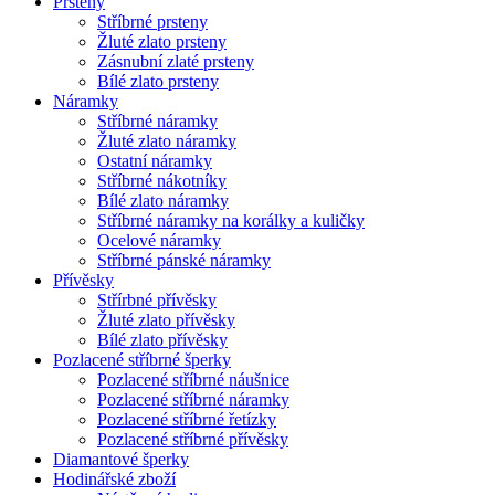
Prsteny
Stříbrné prsteny
Žluté zlato prsteny
Zásnubní zlaté prsteny
Bílé zlato prsteny
Náramky
Stříbrné náramky
Žluté zlato náramky
Ostatní náramky
Stříbrné nákotníky
Bílé zlato náramky
Stříbrné náramky na korálky a kuličky
Ocelové náramky
Stříbrné pánské náramky
Přívěsky
Střírbné přívěsky
Žluté zlato přívěsky
Bílé zlato přívěsky
Pozlacené stříbrné šperky
Pozlacené stříbrné náušnice
Pozlacené stříbrné náramky
Pozlacené stříbrné řetízky
Pozlacené stříbrné přívěsky
Diamantové šperky
Hodinářské zboží