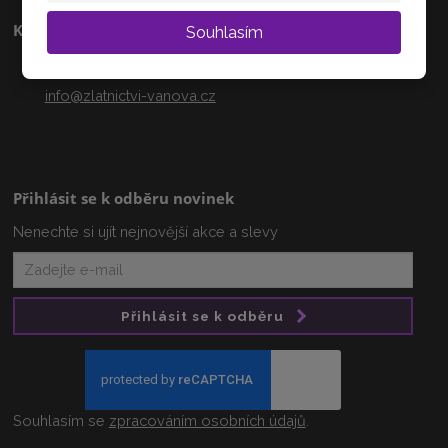
Kontakty
Souhlasím
+420 608 233 218
info@zlatnictvi-vanova.cz
Přihlásit se k odběru novinek
Nenechte si ujít nejnovější akce a slevy
Přihlásit se k odběru
Souhlasím se
zpracováním osobních údajů
.