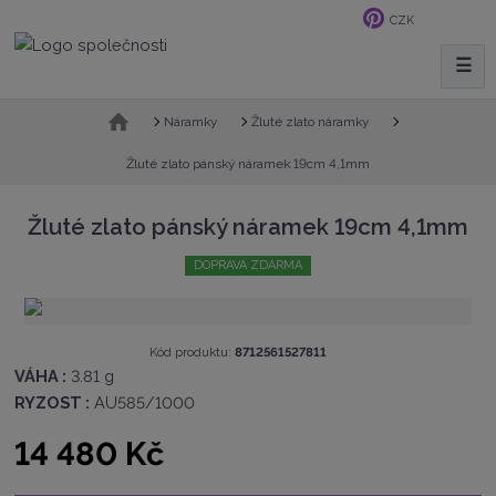
CZK
☰
V
y
h
Ú
Náramky
Žluté zlato náramky
v
l
o
Žluté zlato pánský náramek 19cm 4,1mm
e
d
d
n
Žluté zlato pánský náramek 19cm 4,1mm
a
í
t
s
DOPRAVA ZDARMA
t
r
a
n
K
Kód produktu:
8712561527811
a
ó
VÁHA :
3.81 g
d
RYZOST :
AU585/1000
v
ý
14 480 Kč
r
o
b