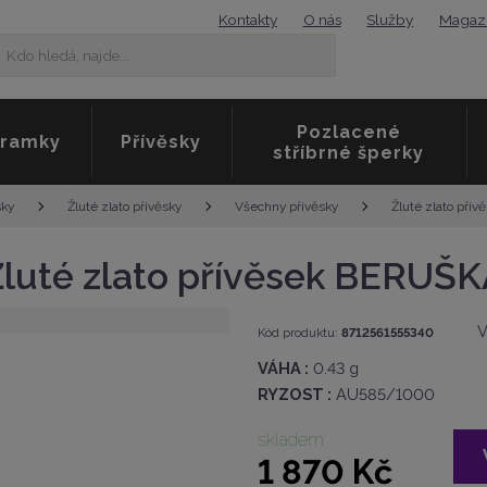
Kontakty
O nás
Služby
Magaz
K
Vyhledat
d
o
h
Pozlacené
l
ramky
Přívěsky
stříbrné šperky
e
d
á
Žluté zlato pří
sky
Žluté zlato přívěsky
Všechny přívěsky
,
n
a
luté zlato přívěsek BERUŠ
j
d
e
K
V
Kód produktu:
8712561555340
.
ó
VÁHA :
0.43 g
.
d
v
.
RYZOST :
AU585/1000
ý
r
skladem
o
1 870 Kč
b