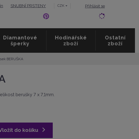
ín
SNUBNÍ PRSTENY
Přihlásit se
CZK
Diamantové
Hodinářské
Ostatní
šperky
zboží
zboží
věsek BERUŠKA
KA
elikost berušky 7 x 7,1mm.
Vložit do košíku