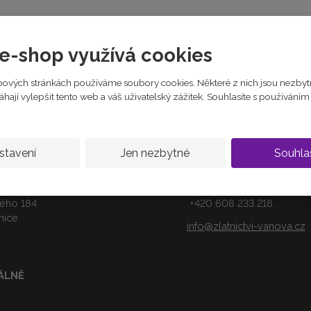
c
e
Zeptejte se odborníka
:
8
e-shop využívá cookies
7
1
ových stránkách používáme soubory cookies. Některé z nich jsou nezbyt
2
ají vylepšit tento web a váš uživatelský zážitek. Souhlasíte s používání
5
6
1
5
5
stavení
Jen nezbytné
Souhla
5
3
ná prodejna
Kontakty
4
ého 184
+420 608 233 218
0
nice
info@zlatnictvi-vanova.cz
ÁLNĚ