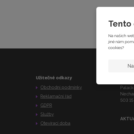
Tento 
Na našich web
jiné nám pomáh
cookies?
Na
Užitečné odkazy
Kamen
Obchodní podmínky
Palack
Necha
Reklamační řád
503 15
GDPR
Služby
AKTU
Otevírací doba