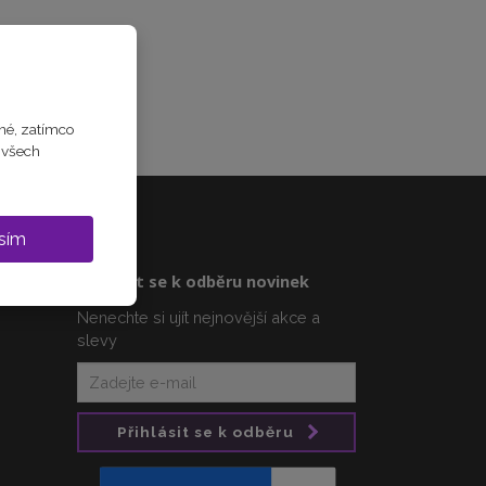
Sdílet
né, zatímco
m všech
sím
Přihlásit se k odběru novinek
Nenechte si ujít nejnovější akce a
slevy
Přihlásit se k odběru