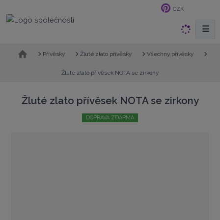
CZK
☰
V
y
h
Ú
Přívěsky
Žluté zlato přívěsky
Všechny přívěsky
v
l
o
Žluté zlato přívěsek NOTA se zirkony
e
d
d
n
Žluté zlato přívěsek NOTA se zirkony
a
í
t
s
DOPRAVA ZDARMA
t
r
a
n
a