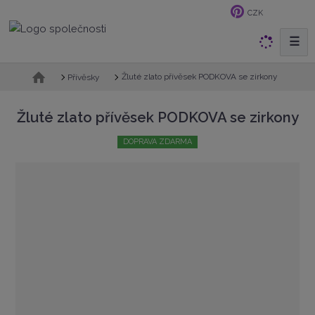
CZK
☰
V
y
h
Ú
Žluté zlato přívěsek PODKOVA se zirkony
Přívěsky
v
l
o
e
Žluté zlato přívěsek PODKOVA se zirkony
d
d
n
a
DOPRAVA ZDARMA
í
t
s
t
r
a
n
a