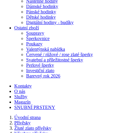
Nástěnné hodiny
Dámské hodinky
Pánské hodinky
Dětské hodinky
Digitální hodiny - budíky
Ostatní zboží
Soupravy
Šperkovnice
Poukazy
Valentýnská nabídka
Červené / růžové / rose zlaté šperky
Svatební a příležitostné šperky
Perlové šperky
Investiční zlato
Barevný rok 2026
Kontakty
O nás
Služby
Magazín
SNUBNÍ PRSTENY
Úvodní strana
Přívěsky
Žluté zlato přívěsky