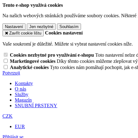
Tento e-shop využívá cookies
Na našich webových stránkách používáme soubory cookies. Některé z n
Nastavení
Jen nezbytné
Souhlasím
Cookies nastavení
Zavřít cookie lištu
Vaše soukromí je důležité. Můžete si vybrat nastavení cookies níže.
Cookies nezbytné pro využívání e-shopu
Toto nastavení nelze 
Marketingové cookies
Díky těmto cookies můžeme zlepšovat výko
Analytické cookies
Tyto cookies nám pomáhají pochopit, jak e-s
Potvrzuji
Kontakty
O nás
Služby
Magazín
SNUBNÍ PRSTENY
CZK
EUR
Přihlásit se