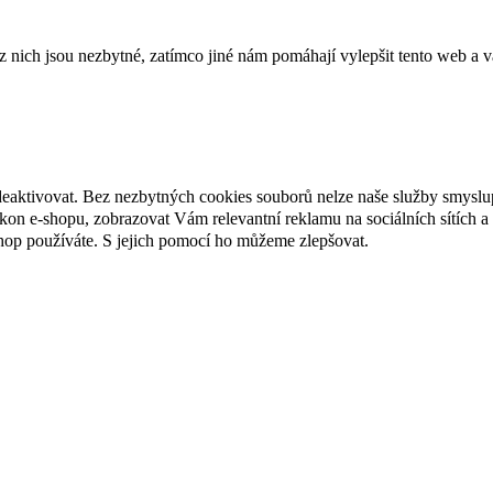
ich jsou nezbytné, zatímco jiné nám pomáhají vylepšit tento web a vá
deaktivovat. Bez nezbytných cookies souborů nelze naše služby smyslu
n e-shopu, zobrazovat Vám relevantní reklamu na sociálních sítích a 
hop používáte. S jejich pomocí ho můžeme zlepšovat.