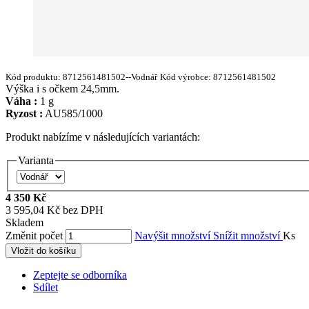
Kód produktu:
8712561481502--Vodnář
Kód výrobce:
8712561481502
Výška i s očkem 24,5mm.
Váha :
1 g
Ryzost :
AU585/1000
Produkt nabízíme v následujících variantách:
Varianta
4 350 Kč
3 595,04 Kč bez DPH
Skladem
Změnit počet
Navýšit množství
Snížit množství
Ks
Vložit do košíku
Zeptejte se odborníka
Sdílet