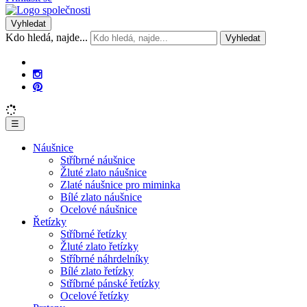
Vyhledat
Kdo hledá, najde...
Vyhledat
☰
Náušnice
Stříbrné náušnice
Žluté zlato náušnice
Zlaté náušnice pro miminka
Bílé zlato náušnice
Ocelové náušnice
Řetízky
Stříbrné řetízky
Žluté zlato řetízky
Stříbrné náhrdelníky
Bílé zlato řetízky
Stříbrné pánské řetízky
Ocelové řetízky