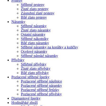
Prsteny
Stříbrné prsteny
Žluté zlato prsteny
Zásnubní zlaté prsteny
Bílé zlato prsteny
Náramky
Stříbrné náramky
Žluté zlato náramky
Ostatní náramky
Stříbrné nákotníky
Bílé zlato náramky
Stříbrné náramky na korálky a kuličky
Ocelové náramky
Stříbrné pánské náramky
Přívěsky
Střírbné přívěsky
Žluté zlato přívěsky
Bílé zlato přívěsky
Pozlacené stříbrné šperky
Pozlacené stříbrné náušnice
Pozlacené stříbrné náramky
Pozlacené stříbrné řetízky
Pozlacené stříbrné přívěsky
Diamantové šperky
Hodinářské zboží