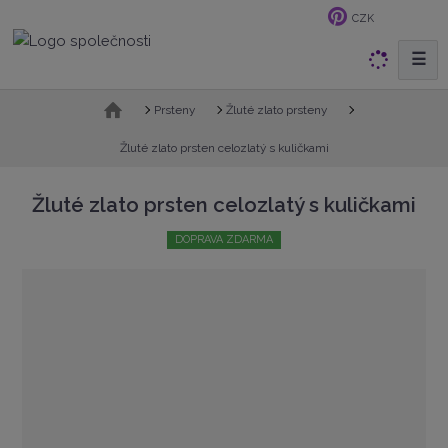
CZK
☰
V
y
h
Ú
Prsteny
Žluté zlato prsteny
v
l
o
Žluté zlato prsten celozlatý s kuličkami
e
d
d
n
Žluté zlato prsten celozlatý s kuličkami
a
í
t
s
DOPRAVA ZDARMA
t
r
a
n
a