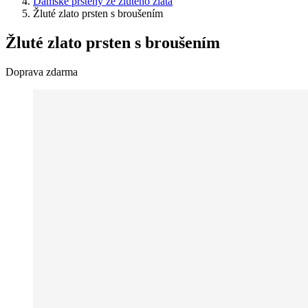
Dámské prsteny ze žlutého zlata
Žluté zlato prsten s broušením
Žluté zlato prsten s broušením
Doprava zdarma