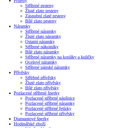
Prsteny
Stříbrné prsteny
Žluté zlato prsteny
Zásnubní zlaté prsteny
Bílé zlato prsteny
Náramky
Stříbrné náramky
Žluté zlato náramky
Ostatní náramky
Stříbrné nákotníky
Bílé zlato náramky
Stříbrné náramky na korálky a kuličky
Ocelové náramky
Stříbrné pánské náramky
Přívěsky
Střírbné přívěsky
Žluté zlato přívěsky
Bílé zlato přívěsky
Pozlacené stříbrné šperky
Pozlacené stříbrné náušnice
Pozlacené stříbrné náramky
Pozlacené stříbrné řetízky
Pozlacené stříbrné přívěsky
Diamantové šperky
Hodinářské zboží