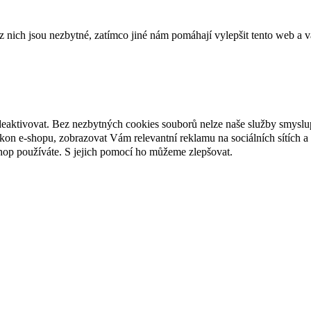
ich jsou nezbytné, zatímco jiné nám pomáhají vylepšit tento web a vá
deaktivovat. Bez nezbytných cookies souborů nelze naše služby smyslu
n e-shopu, zobrazovat Vám relevantní reklamu na sociálních sítích a 
hop používáte. S jejich pomocí ho můžeme zlepšovat.