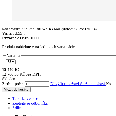
Kód produktu:
8712561501347--63
Kód výrobce:
8712561501347
Váha :
3.55 g
Ryzost :
AU585/1000
Produkt nabízíme v následujících variantách:
Varianta
15 440 Kč
12 760,33 Kč bez DPH
Skladem
Změnit počet
Navýšit množství
Snížit množství
Ks
Vložit do košíku
Tabulka velikostí
Zeptejte se odborníka
Sdílet