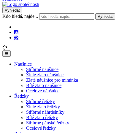
Vyhledat
Kdo hledá, najde...
Vyhledat
☰
Náušnice
Stříbrné náušnice
Žluté zlato náušnice
Zlaté náušnice pro miminka
Bílé zlato náušnice
Ocelové náušnice
Řetízky
Stříbrné řetízky
Žluté zlato řetízky
Stříbrné náhrdelníky
Bílé zlato řetízky
Stříbrné pánské řetízky
Ocelové řetízky