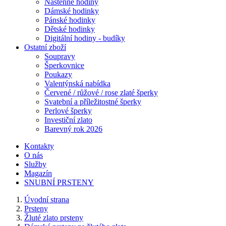
Nástěnné hodiny
Dámské hodinky
Pánské hodinky
Dětské hodinky
Digitální hodiny - budíky
Ostatní zboží
Soupravy
Šperkovnice
Poukazy
Valentýnská nabídka
Červené / růžové / rose zlaté šperky
Svatební a příležitostné šperky
Perlové šperky
Investiční zlato
Barevný rok 2026
Kontakty
O nás
Služby
Magazín
SNUBNÍ PRSTENY
Úvodní strana
Prsteny
Žluté zlato prsteny