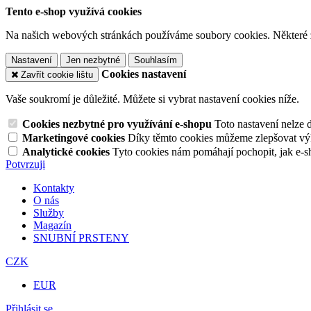
Tento e-shop využívá cookies
Na našich webových stránkách používáme soubory cookies. Některé z n
Nastavení
Jen nezbytné
Souhlasím
Cookies nastavení
Zavřít cookie lištu
Vaše soukromí je důležité. Můžete si vybrat nastavení cookies níže.
Cookies nezbytné pro využívání e-shopu
Toto nastavení nelze 
Marketingové cookies
Díky těmto cookies můžeme zlepšovat výko
Analytické cookies
Tyto cookies nám pomáhají pochopit, jak e-s
Potvrzuji
Kontakty
O nás
Služby
Magazín
SNUBNÍ PRSTENY
CZK
EUR
Přihlásit se