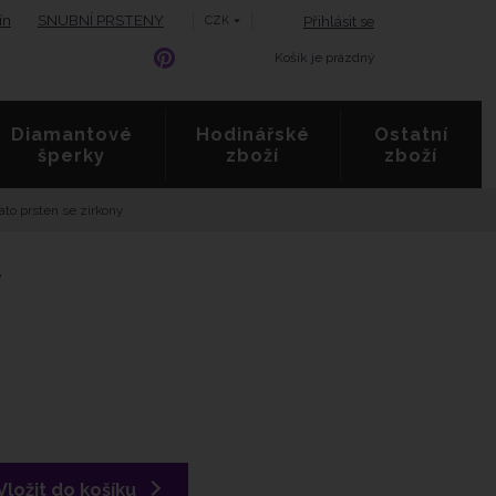
ín
SNUBNÍ PRSTENY
Přihlásit se
CZK
Košík je prázdný
Diamantové
Hodinářské
Ostatní
šperky
zboží
zboží
lato prsten se zirkony
y
K
d
Vložit do košíku