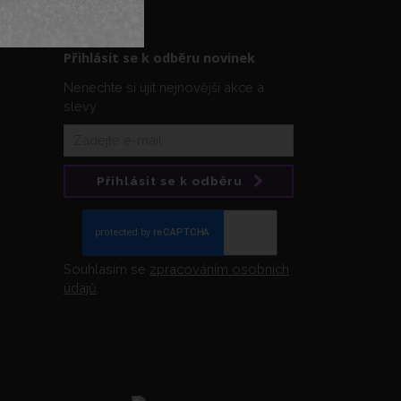
Přihlásit se k odběru novinek
Nenechte si ujít nejnovější akce a
slevy
Přihlásit se k odběru
Souhlasím se
zpracováním osobních
údajů
.