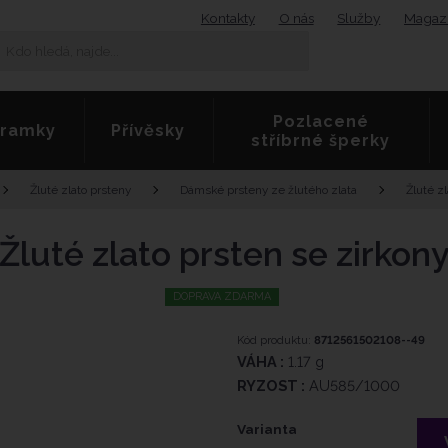
Kontakty
O nás
Služby
Magaz
K
Vyhledat
d
o
h
Pozlacené
l
ramky
Přívěsky
stříbrné šperky
e
d
á
Žluté z
Žluté zlato prsteny
Dámské prsteny ze žlutého zlata
,
n
a
Žluté zlato prsten se zirkon
j
d
DOPRAVA ZDARMA
e
.
.
Kód produktu:
8712561502108--49
ó
.
VÁHA :
1.17 g
RYZOST :
AU585/1000
v
ý
Varianta
r