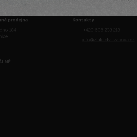
ná prodejna
Kontakty
ého 184
+420 608 233 218
nice
info@zlatnictvi-vanova.cz
ÁLNĚ