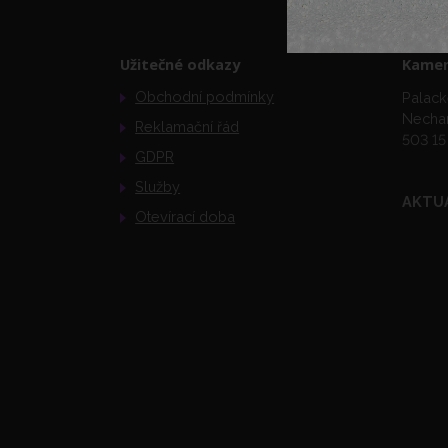
Užitečné odkazy
Kamen
Obchodní podmínky
Palack
Necha
Reklamační řád
503 15
GDPR
Služby
AKTU
Otevírací doba