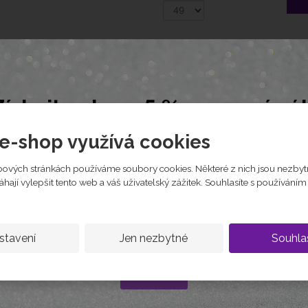
o
c
e
skladem
:
5 090 Kč
7
1
jte slevu 5 % na první ná
Tabulka velikostí
Zep
5
Nechte nám e-mail a my vám pošleme slevový k
e-shop využívá cookies
na první objednávku
1
5
ových stránkách používáme soubory cookies. Některé z nich jsou nezbyt
ají vylepšit tento web a váš uživatelský zážitek. Souhlasíte s používání
1
stavení
Jen nezbytné
Souhla
Kód platí jen jednou na osobu
Chci slevu