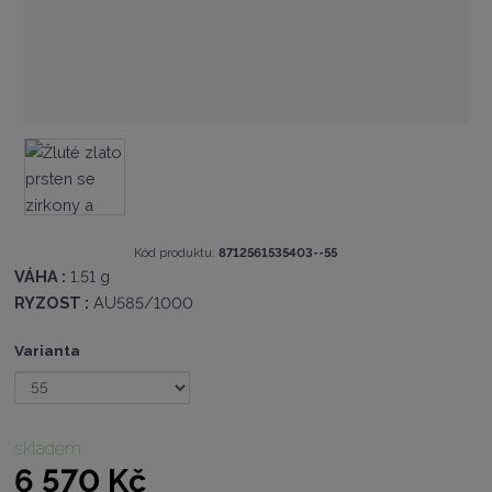
K
Kód produktu:
8712561535403--55
ó
VÁHA :
1.51 g
d
RYZOST :
AU585/1000
v
ý
Varianta
r
o
b
c
e
skladem
:
6 570 Kč
8