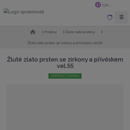
CZK
☰
V
y
h
Ú
Prsteny
Žluté zlato prsteny
v
l
o
Žluté zlato prsten se zirkony a přívěskem vel.55
e
d
d
n
Žluté zlato prsten se zirkony a přívěskem
a
í
vel.55
t
s
t
DOPRAVA ZDARMA
r
a
n
a