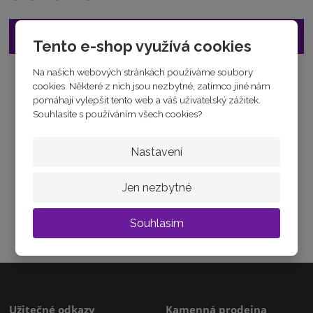
7
1
2
Vložit do košíku
Tento e-shop využívá cookies
5
6
Na našich webových stránkách používáme soubory
1
Tabulka velikostí
5
cookies. Některé z nich jsou nezbytné, zatímco jiné nám
3
Zeptejte se odborníka
pomáhají vylepšit tento web a váš uživatelský zážitek.
5
Souhlasíte s používáním všech cookies?
Sdílet
4
0
Nastavení
3
Jen nezbytné
JAK ZVOLIT VELIKOST
Jak vybrat velikost
Souhlasím
Užitečné odkazy
Kamenná prodejna