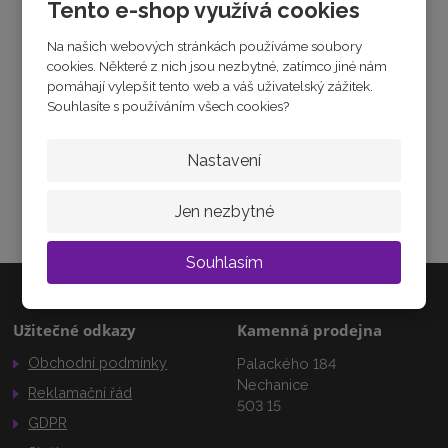
Tabulka velikostí
Tento e-shop využívá cookies
5
2
Zeptejte se odborníka
Na našich webových stránkách používáme soubory
7
Sdílet
6
cookies. Některé z nich jsou nezbytné, zatímco jiné nám
8
pomáhají vylepšit tento web a váš uživatelský zážitek.
2
Souhlasíte s používáním všech cookies?
Nastavení
JAK ZVOLIT VELIKOST
Jak vybrat velikost
Jen nezbytné
Souhlasím
Užitečné odkazy
Kamenná prodejna
Obchodní podmínky
Palackého 184
Nechanice
Reklamační řád
503 15
GDPR