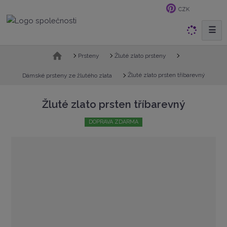
CZK
☰
V
y
h
Ú
Prsteny
Žluté zlato prsteny
v
l
o
Žluté zlato prsten tříbarevný
Dámské prsteny ze žlutého zlata
e
d
d
n
a
Žluté zlato prsten tříbarevný
í
t
s
DOPRAVA ZDARMA
t
r
a
n
a