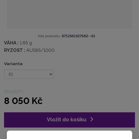
K
Kód produktu:
8712561527682--61
ó
VÁHA :
1.85 g
d
RYZOST :
AU585/1000
v
ý
Varianta
r
o
b
c
e
skladem
:
8 050 Kč
8
7
1
2
Vložit do košíku
5
6
1