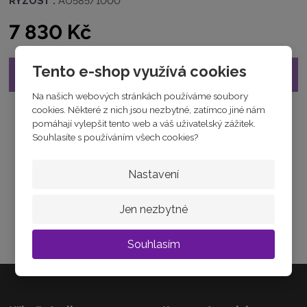
RYZOST :
AU585/1000
6
3
7 830 Kč
0
0
0
Tento e-shop využívá cookies
8
Již nelze objednat
1
Na našich webových stránkách používáme soubory
9
2
cookies. Některé z nich jsou nezbytné, zatímco jiné nám
Tabulka velikostí
1
pomáhají vylepšit tento web a váš uživatelský zážitek.
Souhlasíte s používáním všech cookies?
Nastavení
JAK ZVOLIT VELIKOST
Jen nezbytné
Jak vybrat velikost
Souhlasím