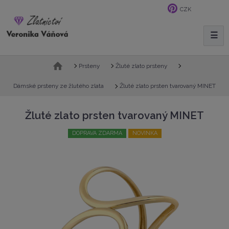
CZK
☰
V
y
h
Ú
Prsteny
Žluté zlato prsteny
l
v
e
o
Žluté zlato prsten tvarovaný MINET
Dámské prsteny ze žlutého zlata
d
d
n
a
Žluté zlato prsten tvarovaný MINET
í
t
s
DOPRAVA ZDARMA
NOVINKA
t
r
a
n
a