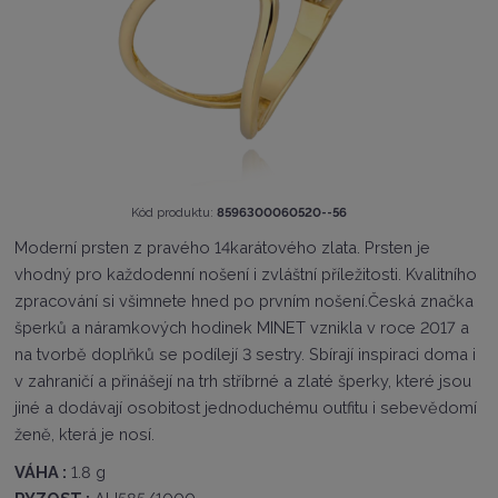
K
Kód produktu:
8596300060520--56
ó
Moderní prsten z pravého 14karátového zlata. Prsten je
d
vhodný pro každodenní nošení i zvláštní příležitosti. Kvalitního
v
ý
zpracování si všimnete hned po prvním nošení.Česká značka
r
šperků a náramkových hodinek MINET vznikla v roce 2017 a
o
na tvorbě doplňků se podílejí 3 sestry. Sbírají inspiraci doma i
b
c
v zahraničí a přinášejí na trh stříbrné a zlaté šperky, které jsou
e
jiné a dodávají osobitost jednoduchému outfitu i sebevědomí
:
ženě, která je nosí.
8
5
VÁHA :
1.8 g
9